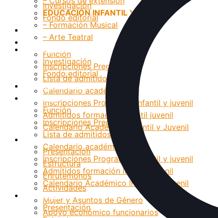
– Cursos de extensión
Investigación
EDUCACIÓN INFANTIL Y JUVENIL
Fondo editorial
– Formación Musical
Grupos Artísticos
– Arte Teatral
Registro
Investigación
Función
Investigación
Inscripciones Pregrado
Fondo editorial
Lista de admitidos
Grupos Artísticos
Calendario académico
Registro
Inscripciones Programas infantil y juvenil
Función
Admitidos formación infantil juvenil
Inscripciones Pregrado
Calendario Académico Infantil y Juvenil
Lista de admitidos
Bienestar
Calendario académico
Presentación
Inscripciones Programas infantil y juvenil
Estructura
Admitidos formación infantil juvenil
Enrutemonos
Calendario Académico Infantil y Juvenil
Actividades
Bienestar
Mujer y Asuntos de Género
Presentación
Apoyo económico funcionarios