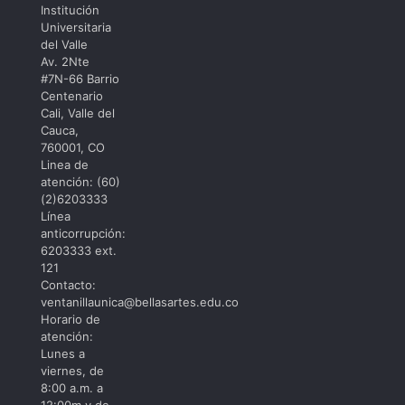
INCLUS
Institución
Universitaria
ARTÍST
del Valle
Av. 2Nte
en
#7N-66 Barrio
Bellas
Centenario
Cali, Valle del
Artes
Cauca,
760001, CO
Linea de
atención: (60)
(2)6203333
Línea
anticorrupción:
6203333 ext.
121
Contacto:
ventanillaunica@bellasartes.edu.co
Horario de
atención:
Lunes a
viernes, de
8:00 a.m. a