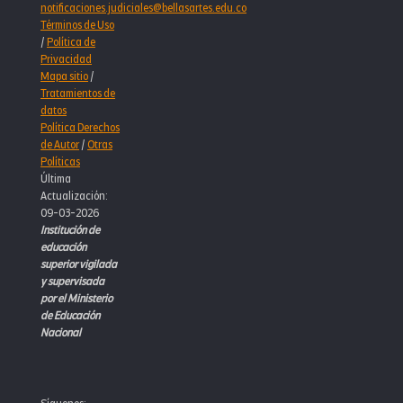
notificaciones.judiciales@bellasartes.edu.co
Términos de Uso
/
Política de
Privacidad
Mapa sitio
/
Tratamientos de
datos
Política Derechos
de Autor
/
Otras
Políticas
Última
Actualización:
09-03-2026
Institución de
educación
superior vigilada
y supervisada
por el Ministerio
de Educación
Nacional