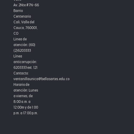
Av. 2Nte #7N-66
Barrio
Centenario
Cali, Valle del
Cauca, 760001,
CO
Linea de
atención: (60)
(2)6203333
Línea
anticorrupción:
6203333 ext. 121
Contacto:
ventanillaunica@bellasartes.edu.co
Horario de
atención: Lunes
a viernes, de
8:00 a.m. a
12:00m y de 1:00
p.m. a 17:00 p.m.