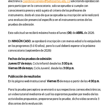
electrónico
coordinacionpmij@bellasartes.edu.co
solicitando aprobación
para participar en la convocatoria, solo se aprueba si cumple con
conocimiento previo y está sujeto al criterio de los profesores de
instrumento, dado el caso de que se apruebe su inscripción se le realizará
una evaluación presencial específica en el instrumento antes de las
pruebas de admisión.
Esta solicitud se recibirá máximo hasta el lunes (
06
) de
ABRIL
de 2026.
En
NINGÚN CASO
, se aprobará inscripción con menos edad a la estipulada
en los programas (5 ó 10 años), para lo cual deberá esperar a la próxima
convocatoria (septiembre de 2026)
Fechas de las pruebas de admisión:
Jueves 07 de mayo,
Ciclo Infantil desde las
3:00 p.m.
Viernes 08 de mayo,
Ciclo Juvenil, desde las
3:00 p.m.
Publicación de resultados
En la página web Institucional
Viernes 15
de mayo a partir de las
4:00 p.m.
Para la prueba perceptiva se enviará a sus respectivos correos electrónicos,
un video tutorial mediante el cual los aspirantes pueden por medio de las
actividades propuestas, prepararse para la prueba, dicho video se envía 3
días antes de la evaluación.