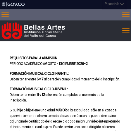
REQUISITOS PARA LA ADMISIÓN
PERIODO ACADÉMICO AGOSTO - DICIEMBRE
2026-2
FORMACIÓN MUSICAL CICLO INFANTIL:
Deben tener entre
6
y
7
años recién cumplidos al momento de la inscripción.
FORMACIÓN MUSICAL CICLO JUVENIL:
Deben tener entre
11
y
12
años recién cumplidos al momento de la
inscripción.
Si su hija o hijo tiene una edad
MAYOR
a la estipulada, sólo en el caso de
que este tomando o haya tomado clases de música y lo pueda demostrar
adjuntando certificado de la escuela o academia y un video interpretando
el instrumento al cual aspira. Puede enviar una carta dirigida al correo