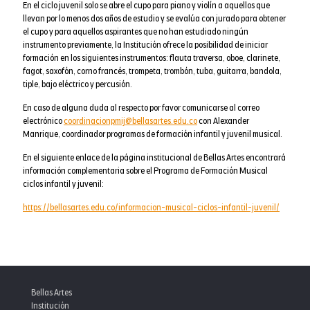
En el ciclo juvenil solo se abre el cupo para piano y violín a aquellos que
llevan por lo menos dos años de estudio y se evalúa con jurado para obtener
el cupo y para aquellos aspirantes que no han estudiado ningún
instrumento previamente, la Institución ofrece la posibilidad de iniciar
formación en los siguientes instrumentos: flauta traversa, oboe, clarinete,
fagot, saxofón, corno francés, trompeta, trombón, tuba, guitarra, bandola,
tiple, bajo eléctrico y percusión.
En caso de alguna duda al respecto por favor comunicarse al correo
electrónico
coordinacionpmij@bellasartes.edu.co
con Alexander
Manrique, coordinador programas de formación infantil y juvenil musical.
En el siguiente enlace de la página institucional de Bellas Artes encontrará
información complementaria sobre el Programa de Formación Musical
ciclos infantil y juvenil:
https://bellasartes.edu.co/informacion-musical-ciclos-infantil-juvenil/
Bellas Artes
Institución