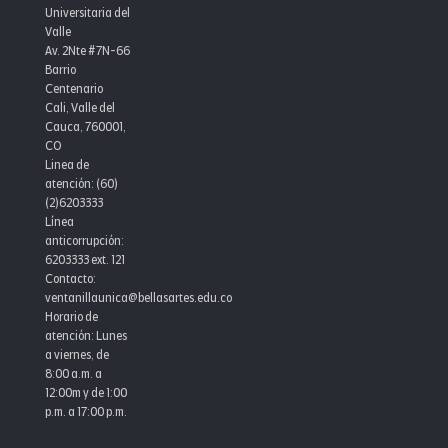
Universitaria del
Valle
Av. 2Nte #7N-66
Barrio
Centenario
Cali, Valle del
Cauca, 760001,
CO
Linea de
atención: (60)
(2)6203333
Línea
anticorrupción:
6203333 ext. 121
Contacto:
ventanillaunica@bellasartes.edu.co
Horario de
atención: Lunes
a viernes, de
8:00 a.m. a
12:00m y de 1:00
p.m. a 17:00 p.m.