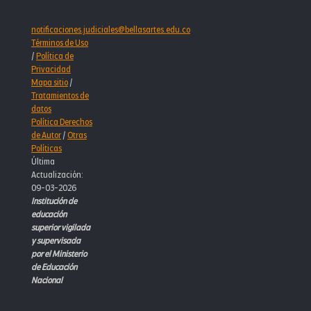
notificaciones.judiciales@bellasartes.edu.co
Términos de Uso
/
Política de
Privacidad
Mapa sitio
/
Tratamientos de
datos
Política Derechos
de Autor
/
Otras
Políticas
Última
Actualización:
09-03-2026
Institución de
educación
superior vigilada
y supervisada
por el Ministerio
de Educación
Nacional