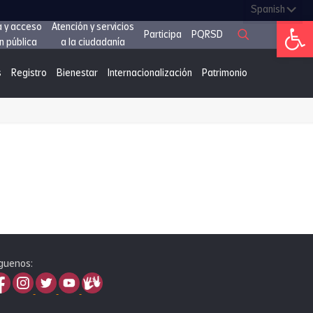
Abrir 
a y acceso
Atención y servicios
Participa
PQRSD
n pública
a la ciudadanía
s
Registro
Bienestar
Internacionalización
Patrimonio
guenos: