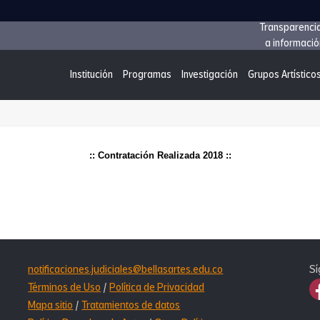
Transparenci
a informació
Institución
Programas
Investigación
Grupos Artístico
:: Contratación Realizada 2018 ::
notificaciones.judiciales@bellasartes.edu.co
Sí
Términos de Uso
/
Política de Privacidad
Mapa sitio
/
Tratamientos de datos