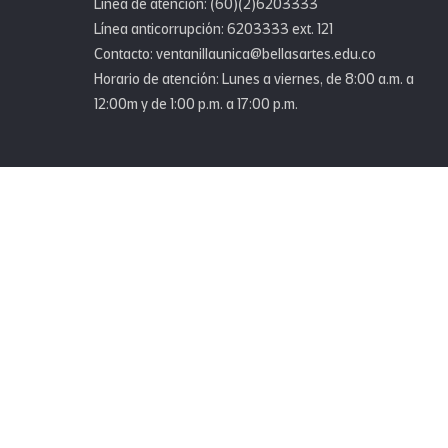
Linea de atención: (60)(2)6203333
Línea anticorrupción: 6203333 ext. 121
Contacto: ventanillaunica@bellasartes.edu.co
Horario de atención: Lunes a viernes, de 8:00 a.m. a
12:00m y de 1:00 p.m. a 17:00 p.m.