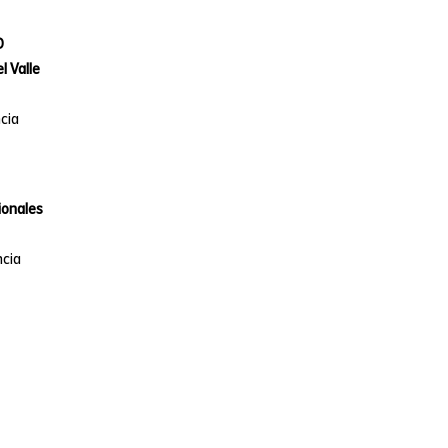
D
l Valle
cia
ionales
ncia