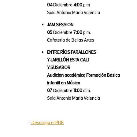
04
Diciembre
4:00
p.m
Sala Antonio María Valencia
JAM SESSION
05
Diciembre
7:00
p.m.
Cafetería de Bellas Artes
ENTRE RÍOS FARALLONES
Y JARILLÓN ESTA CALI
Y SUSABOR
Audición académica Formación Básica
infantil en Música
07
Diciembre
11:00
a.m.
Sala Antonio María Valencia
::
Descarga el PDF.