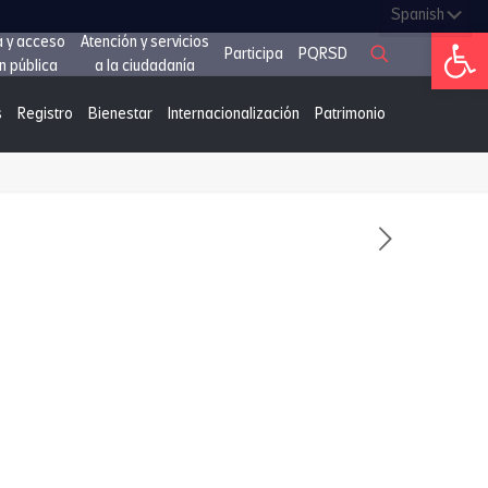
Abrir 
a y acceso
Atención y servicios
Participa
PQRSD
n pública
a la ciudadanía
s
Registro
Bienestar
Internacionalización
Patrimonio