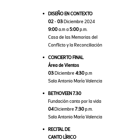
DISEÑO EN CONTEXTO
02
-
03
Diciembre 2024
9:00
a.m a
5:00
p.m.
Casa de las Memorias del
Conflicto y la Reconciliación
CONCIERTO FINAL
Área de Vientos
03
Diciembre
4:30
p.m
Sala Antonio María Valencia
BETHOVEEN 7.30
Fundación canto por la vida
04
Diciembre
7:30
p.m.
Sala Antonio María Valencia
RECITAL DE
CANTO LÍRICO