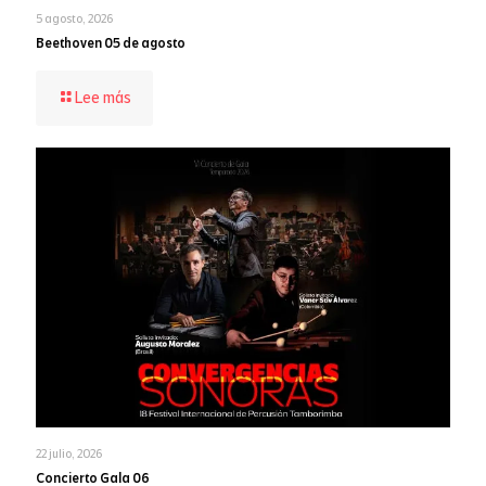
5 agosto, 2026
Beethoven 05 de agosto
-
Lee más
Beethoven
05
de
agosto
22 julio, 2026
Concierto Gala 06