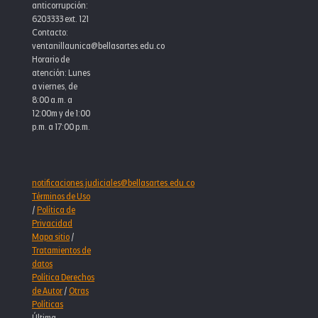
anticorrupción:
6203333 ext. 121
Contacto:
ventanillaunica@bellasartes.edu.co
Horario de
atención: Lunes
a viernes, de
8:00 a.m. a
12:00m y de 1:00
p.m. a 17:00 p.m.
notificaciones.judiciales@bellasartes.edu.co
Términos de Uso
/
Política de
Privacidad
Mapa sitio
/
Tratamientos de
datos
Política Derechos
de Autor
/
Otras
Políticas
Última