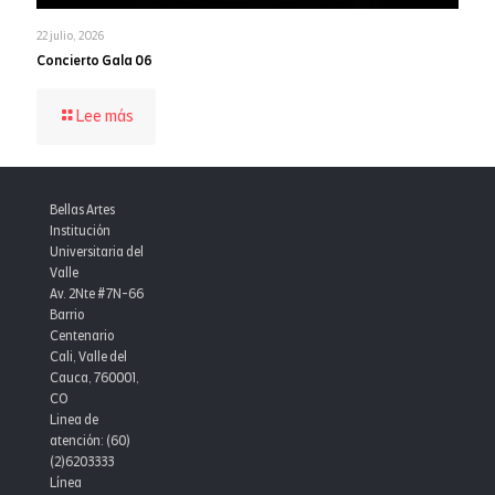
22 julio, 2026
Concierto Gala 06
-
Lee más
Concierto
Gala
06
Bellas Artes
Institución
Universitaria del
Valle
Av. 2Nte #7N-66
Barrio
Centenario
Cali, Valle del
Cauca, 760001,
CO
Linea de
atención: (60)
(2)6203333
Línea