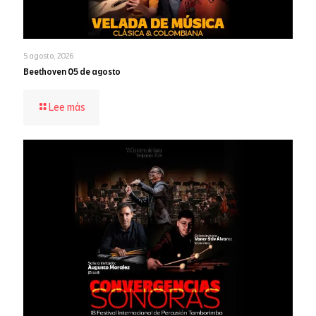
5 agosto, 2026
Beethoven 05 de agosto
-
Lee más
Beethoven
05
de
agosto