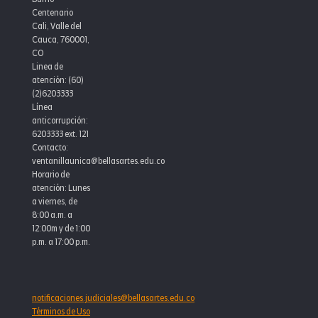
Centenario
Cali, Valle del
Cauca, 760001,
CO
Linea de
atención: (60)
(2)6203333
Línea
anticorrupción:
6203333 ext. 121
Contacto:
ventanillaunica@bellasartes.edu.co
Horario de
atención: Lunes
a viernes, de
8:00 a.m. a
12:00m y de 1:00
p.m. a 17:00 p.m.
notificaciones.judiciales@bellasartes.edu.co
Términos de Uso