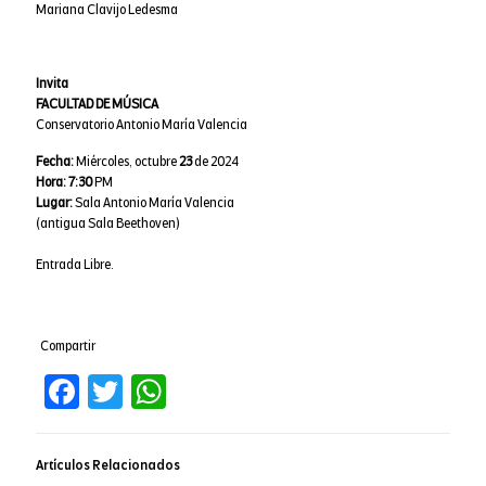
Mariana Clavijo Ledesma
Invita
FACULTAD DE MÚSICA
Conservatorio Antonio María Valencia
Fecha:
Miércoles, octubre
23
de 2024
Hora:
7:30
PM
Lugar:
Sala Antonio María Valencia
(antigua Sala Beethoven)
Entrada Libre.
Compartir
Facebook
Twitter
WhatsApp
Artículos Relacionados