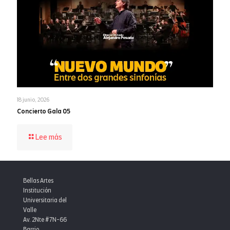
18 junio, 2026
Concierto Gala 05
-
Lee más
Concierto
Gala
05
Bellas Artes
Institución
Universitaria del
Valle
Av. 2Nte #7N-66
Barrio