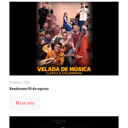
5 agosto, 2026
Beethoven 05 de agosto
-
Lee más
Beethoven
05
de
agosto