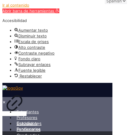
Ir al contenido
Abrir barra de herramientas
Accesibilidad
Aumentar texto
Disminuir texto
Escala de grises
Alto contraste
Contraste negativo
Fondo claro
Subrayar enlaces
Fuente legible
Restablecer
✕
Estudiantes
Profesores
Estudiantes
Graduados
Funcionarios
Profesores