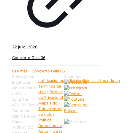
22 julio, 2026
Concierto Gala 06
Lee más
- Concierto Gala 06
Bellas Artes
Síguenos:
notificaciones.judiciales@bellasartes.edu.co
Institución
Términos de
Universitaria
Uso
/
Política
del Valle
de Privacidad
Av. 2Nte
Mapa sitio
/
#7N-66 Barrio
Tratamientos
Centenario
de datos
Cali, Valle del
Política
Cauca,
Derechos de
760001, CO
Autor
/
Otras
Linea de