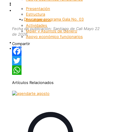
Bienestar
Internacionalización
Presentación
Patrimonio
Estructura
Descargar programa Gala No. 03
Enrutemonos
Actividades
Fecha de publicación: Santiago de Cali Mayo 22
Mujer y Asuntos de Género
de 2026.
Apoyo económico funcionarios
Internacionalización
Compartir
Patrimonio
Facebook
Twitter
WhatsApp
Artículos Relacionados