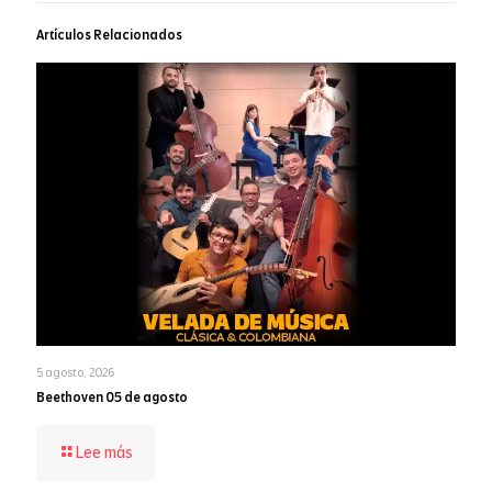
Artículos Relacionados
5 agosto, 2026
Beethoven 05 de agosto
-
Lee más
Beethoven