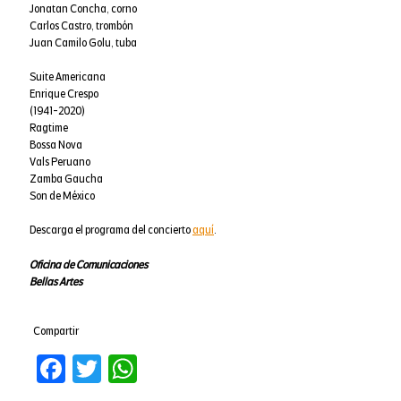
Jonatan Concha, corno
Carlos Castro, trombón
Juan Camilo Golu, tuba
Suite Americana
Enrique Crespo
(1941-2020)
Ragtime
Bossa Nova
Vals Peruano
Zamba Gaucha
Son de México
Descarga el programa del concierto
aquí
.
Oficina de Comunicaciones
Bellas Artes
Compartir
Facebook
Twitter
WhatsApp