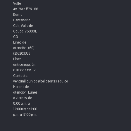
Valle
Av. 2Nte #7N-66
Barrio
Centenario
Cali, Valle del
Cauca, 760001,
CO
Linea de
atención: (60)
(2)6203333
Línea
anticorrupción:
6203333 ext. 121
Contacto:
ventanillaunica@bellasartes.edu.co
Horario de
atención: Lunes
a viernes, de
8:00 a.m. a
12:00m y de 1:00
p.m. a 17:00 p.m.