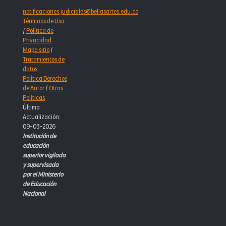
notificaciones.judiciales@bellasartes.edu.co
Términos de Uso
/
Política de
Privacidad
Mapa sitio
/
Tratamientos de
datos
Política Derechos
de Autor
/
Otras
Políticas
Última
Actualización:
09-03-2026
Institución de
educación
superior vigilada
y supervisada
por el Ministerio
de Educación
Nacional