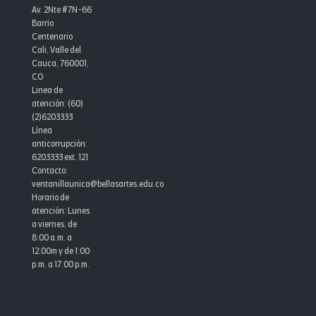
en
Av. 2Nte #7N-66
el
Barrio
MIPG
Centenario
y
Cali, Valle del
consolida
Cauca, 760001,
la
CO
excelencia
Linea de
institucional
atención: (60)
(2)6203333
Línea
anticorrupción:
6203333 ext. 121
Contacto:
ventanillaunica@bellasartes.edu.co
Horario de
atención: Lunes
a viernes, de
8:00 a.m. a
12:00m y de 1:00
p.m. a 17:00 p.m.