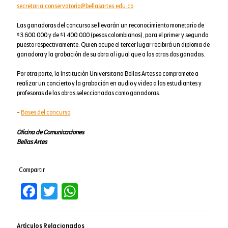
secretaria.conservatorio@bellasartes.edu.co
Las ganadoras del concurso se llevarán un reconocimiento monetario de
$3.600.000 y de $1.400.000 (pesos colombianos), para el primer y segundo
puesto respectivamente. Quien ocupe el tercer lugar recibirá un diploma de
ganadora y la grabación de su obra al igual que a las otras dos ganadas.
Por otra parte, la Institución Universitaria Bellas Artes se compromete a
realizar un concierto y la grabación en audio y video a las estudiantes y
profesoras de las obras seleccionadas como ganadoras.
-
Bases del concurso
.
Oficina de Comunicaciones
Bellas Artes
Compartir
Facebook
Twitter
WhatsApp
Artículos Relacionados