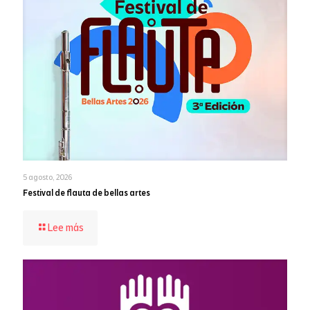
5 agosto, 2026
Festival de flauta de bellas artes
-
Lee más
Festival
de
flauta
de
bellas
artes