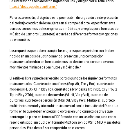
Las interesadas sólo deberán ingresar al link y diligenciar el formulario.
https://docs.google.com/forms/
Para esta versión, el objetivo es la promoción, divulgación e interpretación
del trabajo creativo de las mujeres en el campo del arte, específicamente
composiciones musicales originales e inéditas, y arreglos para formatos de
Música de Cámara (Cuartetos) a través de diferentes formatos y opciones
de ensambles.
Los requisitos que deben cumplir las mujeres que se postulen son: haber
nacido en un país de Latinoamérica, presentar una composición
instrumental inédita en formato de música de cámara, con uno o varios
movimientos mínimos de 5 minutos y máximo de 7.
El estilo es libre y puede ser escrita para alguno de los siguientes formatos
instrumentales: Cuarteto de saxofones (Sop, Alt, Ten y Bar), cuarteto de
maderas (Fl, Ob, Cl in Bb y Fg), cuarteto de bronces (2 Trp in Bb, Cr y Trb / 2
Trp in Bb y 2 Trb), cuarteto de cuerdas (Vl I-II, Vla y Vcl), cuarteto de
guitarras, cuarteto de percusión (Mar, Xil, Vib y Perc. Múltiple), cuarteto
multi-instrumental y trio multi-instrumental con la inclusión del Piano. La
forma en la que deben entregar la obra es en una carpeta de drive que
contenga: la pieza en formato PDF firmada con un seudónimo, una corta
reseña artística, un audio en formato Mp3 con sonido VST o MIDI y sus datos
personales. Esta deberá ser compartida en el correo: