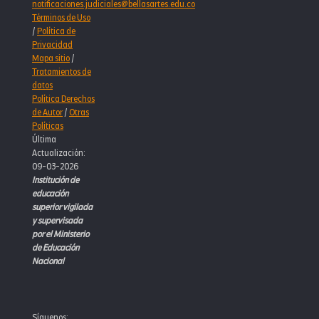
notificaciones.judiciales@bellasartes.edu.co
Términos de Uso
/
Política de
Privacidad
Mapa sitio
/
Tratamientos de
datos
Política Derechos
de Autor
/
Otras
Políticas
Última
Actualización:
09-03-2026
Institución de
educación
superior vigilada
y supervisada
por el Ministerio
de Educación
Nacional
Síguenos: