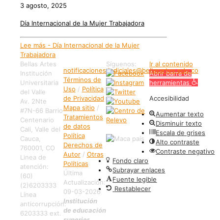
3 agosto, 2025
Día Internacional de la Mujer Trabajadora
Lee más
- Día Internacional de la Mujer
Trabajadora
Bellas Artes
Síguenos:
Ir al contenido
notificaciones.judiciales@bellasartes.edu.co
Institución
Abrir barra de
Términos de
Universitaria
herramientas
Uso
/
Política
del Valle
de Privacidad
Accesibilidad
Av. 2Nte
Mapa sitio
/
#7N-66 Barrio
Aumentar texto
Tratamientos
Centenario
Disminuir texto
de datos
Cali, Valle del
Escala de grises
Política
Cauca,
Alto contraste
Derechos de
760001, CO
Contraste negativo
Autor
/
Otras
Linea de
Fondo claro
Políticas
atención:
Subrayar enlaces
Última
(60)
Fuente legible
Actualización:
(2)6203333
Restablecer
09-03-2026
Línea
Institución
anticorrupción:
de educación
6203333 ext.
superior