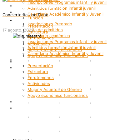
Inscripciones Programas infantil y juvenil
Grupos Artísticos
Admitidos formación infantil juvenil
Registro
Calendario Académico Infantil y Juvenil
Concierto Italiano Piano
Función
Bienestar
Inscripciones Pregrado
Presentación
Lista de admitidos
17 agosto, 2022
Estructura
Calendario académico
Enrutemonos
Inscripciones Programas infantil y juvenil
Actividades
Admitidos formación infantil juvenil
Mujer y Asuntos de Género
Calendario Académico Infantil y Juvenil
Apoyo económico funcionarios
Bienestar
Internacionalización
Presentación
Patrimonio
Estructura
Enrutemonos
Actividades
Mujer y Asuntos de Género
Apoyo económico funcionarios
Internacionalización
Patrimonio