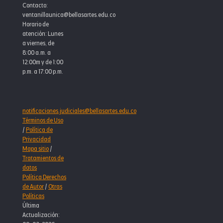
Contacto:
ventanillaunica@bellasartes.edu.co
Horario de
atención: Lunes
a viernes, de
8:00 a.m. a
12:00m y de 1:00
p.m. a 17:00 p.m.
notificaciones.judiciales@bellasartes.edu.co
Términos de Uso
/
Política de
Privacidad
Mapa sitio
/
Tratamientos de
datos
Política Derechos
de Autor
/
Otras
Políticas
Última
Actualización: