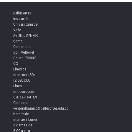
Bellas Artes
Institución
Universitaria del
Valle
Av. 2Nte #7N-66
Barrio
Centenario
Cali, Valle del
Cauca, 760001,
CO
Linea de
atención: (60)
(2)6203333
Línea
anticorrupción:
6203333 ext. 121
Contacto:
ventanillaunica@bellasartes.edu.co
Horario de
atención: Lunes
a viernes, de
8:00 a.m. a