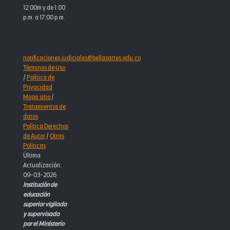
12:00m y de 1:00
p.m. a 17:00 p.m.
notificaciones.judiciales@bellasartes.edu.co
Términos de Uso
/
Política de
Privacidad
Mapa sitio
/
Tratamientos de
datos
Política Derechos
de Autor
/
Otras
Políticas
Última
Actualización:
09-03-2026
Institución de
educación
superior vigilada
y supervisada
por el Ministerio