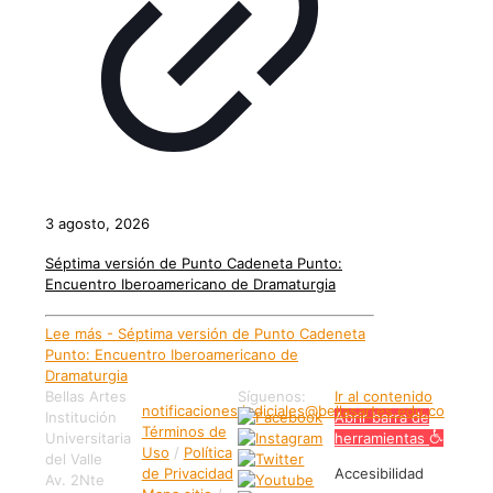
3 agosto, 2026
Séptima versión de Punto Cadeneta Punto:
Encuentro Iberoamericano de Dramaturgia
Lee más
- Séptima versión de Punto Cadeneta
Punto: Encuentro Iberoamericano de
Dramaturgia
Bellas Artes
Síguenos:
Ir al contenido
notificaciones.judiciales@bellasartes.edu.co
Institución
Abrir barra de
Términos de
Universitaria
herramientas
Uso
/
Política
del Valle
de Privacidad
Accesibilidad
Av. 2Nte