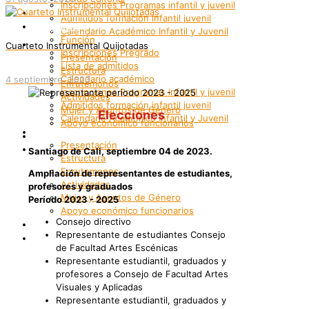
Inscripciones Programas infantil y juvenil
Grupos Artísticos
Admitidos formación infantil juvenil
Registro
Calendario Académico Infantil y Juvenil
Función
Bienestar
Cuarteto Instrumental Quijotadas
Inscripciones Pregrado
Presentación
Lista de admitidos
Estructura
Calendario académico
4 septiembre, 2023
Enrutemonos
Inscripciones Programas infantil y juvenil
Actividades
Admitidos formación infantil juvenil
Mujer y Asuntos de Género
Elecciones
Calendario Académico Infantil y Juvenil
Apoyo económico funcionarios
Bienestar
Internacionalización
Presentación
Patrimonio
Santiago de Cali, septiembre 04 de 2023.
Estructura
Enrutemonos
Ampliación
de representantes de estudiantes,
Actividades
profesores y graduados
Mujer y Asuntos de Género
Período 2023 - 2025
Apoyo económico funcionarios
Consejo directivo
Internacionalización
Representante de estudiantes Consejo
Patrimonio
de Facultad Artes Escénicas
Representante estudiantil, graduados y
profesores a Consejo de Facultad Artes
Visuales y Aplicadas
Representante estudiantil, graduados y