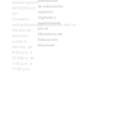
Institución
anticorrupción:
de educación
6203333 ext.
superior
121
vigilada y
Contacto:
supervisada
ventanillaunica@bellasartes.edu.co
por el
Horario de
Ministerio de
atención:
Educación
Lunes a
Nacional
viernes, de
8:00 a.m. a
12:00m y de
1:00 p.m. a
17:00 p.m.