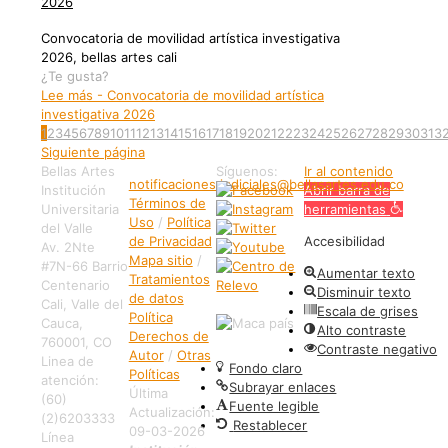
2026
Convocatoria de movilidad artística investigativa
2026, bellas artes cali
¿Te gusta?
Lee más
- Convocatoria de movilidad artística
investigativa 2026
1
2
3
4
5
6
7
8
9
10
11
12
13
14
15
16
17
18
19
20
21
22
23
24
25
26
27
28
29
30
31
3
Siguiente página
Bellas Artes
Síguenos:
Ir al contenido
notificaciones.judiciales@bellasartes.edu.co
Institución
Abrir barra de
Términos de
Universitaria
herramientas
Uso
/
Política
del Valle
de Privacidad
Accesibilidad
Av. 2Nte
Mapa sitio
/
#7N-66 Barrio
Aumentar texto
Tratamientos
Centenario
Disminuir texto
de datos
Cali, Valle del
Escala de grises
Política
Cauca,
Alto contraste
Derechos de
760001, CO
Contraste negativo
Autor
/
Otras
Linea de
Fondo claro
Políticas
atención:
Subrayar enlaces
Última
(60)
Fuente legible
Actualización:
(2)6203333
Restablecer
09-03-2026
Línea