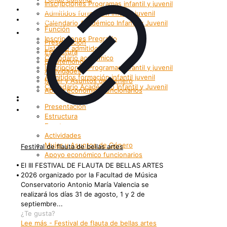
Inscripciones Programas infantil y juvenil
Grupos Artísticos
Admitidos formación infantil juvenil
Registro
Calendario Académico Infantil y Juvenil
Función
Bienestar
Inscripciones Pregrado
Presentación
Lista de admitidos
Estructura
Calendario académico
Enrutemonos
Inscripciones Programas infantil y juvenil
Actividades
Admitidos formación infantil juvenil
Mujer y Asuntos de Género
Calendario Académico Infantil y Juvenil
Apoyo económico funcionarios
Bienestar
Internacionalización
Presentación
Patrimonio
Estructura
Enrutemonos
Actividades
Mujer y Asuntos de Género
Festival de flauta de bellas artes
Apoyo económico funcionarios
Internacionalización
El III FESTIVAL DE FLAUTA DE BELLAS ARTES
Patrimonio
2026 organizado por la Facultad de Música
Conservatorio Antonio María Valencia se
realizará los días 31 de agosto, 1 y 2 de
septiembre...
¿Te gusta?
Lee más
- Festival de flauta de bellas artes