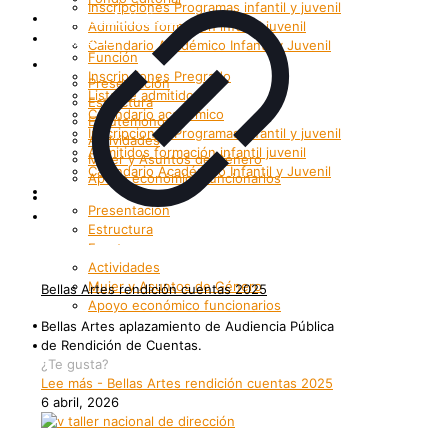
Inscripciones Programas infantil y juvenil
Grupos Artísticos
Admitidos formación infantil juvenil
Registro
Calendario Académico Infantil y Juvenil
Función
Bienestar
Inscripciones Pregrado
Presentación
Lista de admitidos
Estructura
Calendario académico
Enrutemonos
Inscripciones Programas infantil y juvenil
Actividades
Admitidos formación infantil juvenil
Mujer y Asuntos de Género
Calendario Académico Infantil y Juvenil
Apoyo económico funcionarios
Bienestar
Internacionalización
Presentación
Patrimonio
Estructura
Enrutemonos
Actividades
Mujer y Asuntos de Género
Bellas Artes rendición cuentas 2025
Apoyo económico funcionarios
Internacionalización
Bellas Artes aplazamiento de Audiencia Pública
Patrimonio
de Rendición de Cuentas.
¿Te gusta?
Lee más
- Bellas Artes rendición cuentas 2025
6 abril, 2026