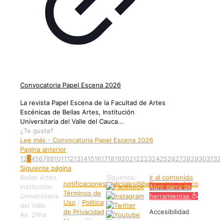
Convocatoria Papel Escena 2026
La revista Papel Escena de la Facultad de Artes
Escénicas de Bellas Artes, Institución
Universitaria del Valle del Cauca...
¿Te gusta?
Lee más
- Convocatoria Papel Escena 2026
Pagina anterior
1
2
3
4
5
6
7
8
9
10
11
12
13
14
15
16
17
18
19
20
21
22
23
24
25
26
27
28
29
30
31
3
Siguiente página
Bellas Artes
Síguenos:
Ir al contenido
notificaciones.judiciales@bellasartes.edu.co
Institución
Abrir barra de
Términos de
Universitaria
herramientas
Uso
/
Política
del Valle
de Privacidad
Accesibilidad
Av. 2Nte