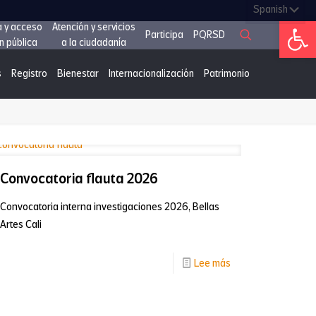
Abrir 
a y acceso
Atención y servicios
Participa
PQRSD
n pública
a la ciudadanía
s
Registro
Bienestar
Internacionalización
Patrimonio
Convocatoria flauta 2026
Convocatoria interna investigaciones 2026, Bellas
Artes Cali
-
Lee más
Convocatoria
flauta