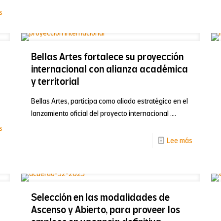
La
-
s
magia
Bellas
del
Artes
Teatro
Bellas Artes fortalece su proyección
impulsa
a
internacional con alianza académica
una
la
y territorial
cultura
Valencia
institucional
Bellas Artes, participa como aliado estratégico en el
vuelve
lanzamiento oficial del proyecto internacional ....
basada
a
-
s
en
escena
-
Lee más
Convocatoria
inclusión
Bellas
interna
y
Artes
investigaciones
seguridad
fortalece
2026
laboral
Selección en las modalidades de
su
Ascenso y Abierto, para proveer los
proyecci