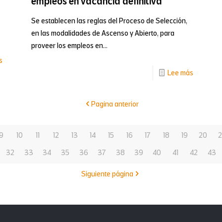
empleos en vacancia definitiva
internaci
Se establecen las reglas del Proceso de Selección,
con
en las modalidades de Ascenso y Abierto, para
alianza
proveer los empleos en...
académi
-
s
y
-
Lee más
Bellas
territorial
Selecció
Artes
en
Pagina anterior
expande
las
su
modalida
arte
9
10
11
12
13
14
15
16
17
18
19
20
2
de
teatral
32
33
34
35
36
37
38
39
40
41
42
43
Ascenso
a
Siguiente página
y
nuevos
Abierto,
escenarios
para
artísticos
proveer