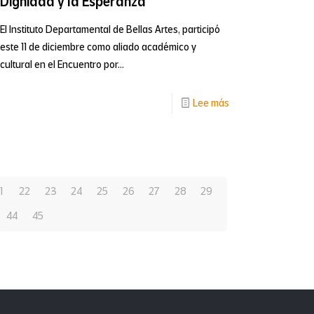
Dignidad y la Esperanza
para
onal
los
El Instituto Departamental de Bellas Artes, participó
este 11 de diciembre como aliado académico y
Laboratorios
cultural en el Encuentro por...
de
ca
Inclusión
-
Lee más
Artística
n
Bellas
2026
Artes
se
des
vincula
1
22
23
24
25
26
27
28
29
como
44
45
aliado
al
Encuentro
por
las