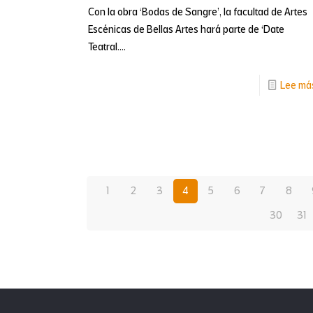
Con la obra ‘Bodas de Sangre’, la facultad de Artes
Escénicas de Bellas Artes hará parte de ‘Date
Teatral....
Lee má
1
2
3
4
5
6
7
8
30
31