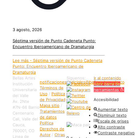
3 agosto, 2026
Séptima versión de Punto Cadeneta Punto:
Encuentro Iberoamericano de Dramaturgia
Lee más
- Séptima versión de Punto Cadeneta
Punto: Encuentro Iberoamericano de
Dramaturgia
Bellas Artes
Síguenos:
Ir al contenido
notificaciones.judiciales@bellasartes.edu.co
Institución
Abrir barra de
Términos de
Universitaria
herramientas
Uso
/
Política
del Valle
de Privacidad
Accesibilidad
Av. 2Nte
Mapa sitio
/
#7N-66 Barrio
Aumentar texto
Tratamientos
Centenario
Disminuir texto
de datos
Cali, Valle del
Escala de grises
Política
Cauca,
Alto contraste
Derechos de
760001, CO
Contraste negativo
Autor
/
Otras
Linea de