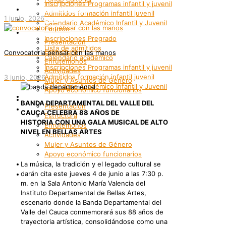
Inscripciones Programas infantil y juvenil
Grupos Artísticos
Admitidos formación infantil juvenil
1 junio, 2026
Registro
Calendario Académico Infantil y Juvenil
Función
Bienestar
Inscripciones Pregrado
Presentación
Lista de admitidos
Estructura
Convocatoria pensar con las manos
Calendario académico
Enrutemonos
Inscripciones Programas infantil y juvenil
Actividades
Admitidos formación infantil juvenil
3 junio, 2026
Mujer y Asuntos de Género
Calendario Académico Infantil y Juvenil
Apoyo económico funcionarios
Bienestar
Internacionalización
BANDA DEPARTAMENTAL DEL VALLE DEL
Presentación
Patrimonio
CAUCA CELEBRA 88 AÑOS DE
Estructura
HISTORIA CON UNA GALA MUSICAL DE ALTO
Enrutemonos
NIVEL EN BELLAS ARTES
Actividades
Mujer y Asuntos de Género
Apoyo económico funcionarios
Internacionalización
La música, la tradición y el legado cultural se
Patrimonio
darán cita este jueves 4 de junio a las 7:30 p.
m. en la Sala Antonio María Valencia del
Instituto Departamental de Bellas Artes,
escenario donde la Banda Departamental del
Valle del Cauca conmemorará sus 88 años de
trayectoria artística, consolidándose como una