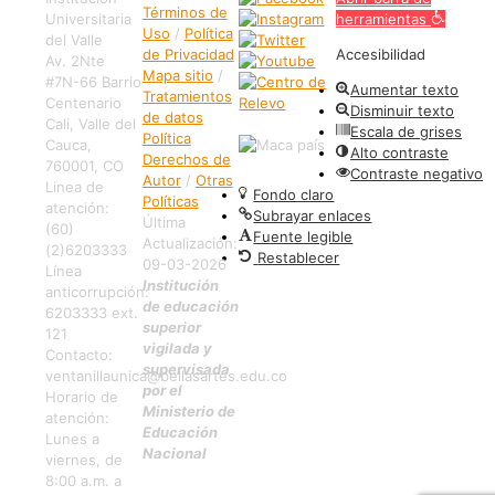
Términos de
Universitaria
herramientas
Uso
/
Política
del Valle
de Privacidad
Accesibilidad
Av. 2Nte
Mapa sitio
/
#7N-66 Barrio
Aumentar texto
Tratamientos
Centenario
Disminuir texto
de datos
Cali, Valle del
Escala de grises
Política
Cauca,
Alto contraste
Derechos de
760001, CO
Contraste negativo
Autor
/
Otras
Linea de
Fondo claro
Políticas
atención:
Subrayar enlaces
Última
(60)
Fuente legible
Actualización:
(2)6203333
Restablecer
09-03-2026
Línea
Institución
anticorrupción:
de educación
6203333 ext.
superior
121
vigilada y
Contacto:
supervisada
ventanillaunica@bellasartes.edu.co
por el
Horario de
Ministerio de
atención:
Educación
Lunes a
Nacional
viernes, de
8:00 a.m. a