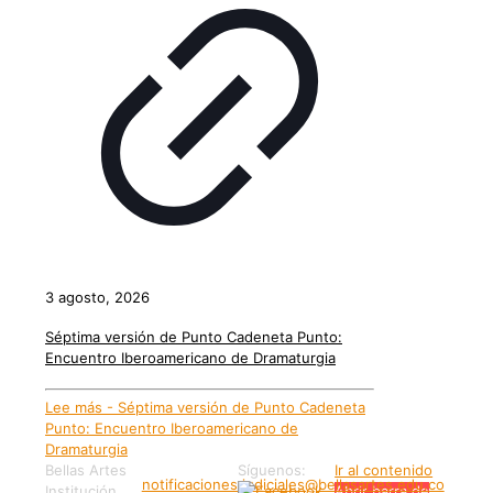
3 agosto, 2026
Séptima versión de Punto Cadeneta Punto:
Encuentro Iberoamericano de Dramaturgia
Lee más
- Séptima versión de Punto Cadeneta
Punto: Encuentro Iberoamericano de
Dramaturgia
Bellas Artes
Síguenos:
Ir al contenido
notificaciones.judiciales@bellasartes.edu.co
Institución
Abrir barra de