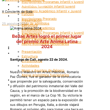
Inscripciones Programas infantil y juvenil
Grupos Artísticos
Admitidos formación infantil juvenil
Registro
Calendario Académico Infantil y Juvenil
X Concierto de Gala
Función
Bienestar
Inscripciones Pregrado
Presentación
Lista de admitidos
25 agosto, 2024
Estructura
Calendario académico
Enrutemonos
Inscripciones Programas infantil y juvenil
Actividades
Bellas Artes logró el primer lugar
Admitidos formación infantil juvenil
Mujer y Asuntos de Género
del premio Arte Anima Latina
Calendario Académico Infantil y Juvenil
Apoyo económico funcionarios
2024
Bienestar
Internacionalización
Presentación
Patrimonio
Estructura
Santiago de Cali, agosto 22 de 2024.
Enrutemonos
Actividades
Mujer y Asuntos de Género
Nuestro Maestro en Artes Plásticas, Romario
Apoyo económico funcionarios
Paz Gómez, fue el ganador de la convocatoria
Internacionalización
que propende por la salvaguarda, conservación
Patrimonio
y difusión del patrimonio inmaterial del Valle del
Cauca, y la promoción de la biodiversidad en la
región, en el marco de La Cop 16. Su victoria le
permitió tener un espacio para la exposición de
sus dibujos en Perugia, Italia, a donde viajará
Romario el próximo año para tomar una beca en