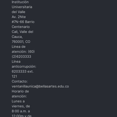
institucional
Institución
Punto:
Universitaria
Encuentro
del Valle
Iberoamericano
Av. 2Nte
de
#7N-66 Barrio
Dramaturgia
Centenario
Cali, Valle del
Cauca,
760001, CO
Linea de
atención: (60)
(2)6203333
Línea
anticorrupción:
6203333 ext.
121
Contacto:
ventanillaunica@bellasartes.edu.co
Horario de
atención:
Lunes a
viernes, de
8:00 a.m. a
12:00m y de