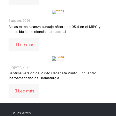
Festival
de
flauta
de
5 agosto, 2026
bellas
Bellas Artes alcanza puntaje récord de 95,4 en el MIPG y
artes
consolida la excelencia institucional
-
Lee más
Bellas
Artes
alcanza
puntaje
3 agosto, 2026
récord
Séptima versión de Punto Cadeneta Punto: Encuentro
de
Iberoamericano de Dramaturgia
95,4
en
el
-
Lee más
MIPG
Séptima
y
versión
consolida
de
la
Punto
excelencia
Bellas Artes
Cadeneta