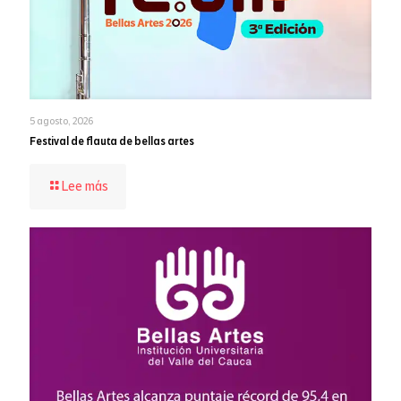
5 agosto, 2026
Festival de flauta de bellas artes
-
Lee más
Festival
de
flauta
de
bellas
artes