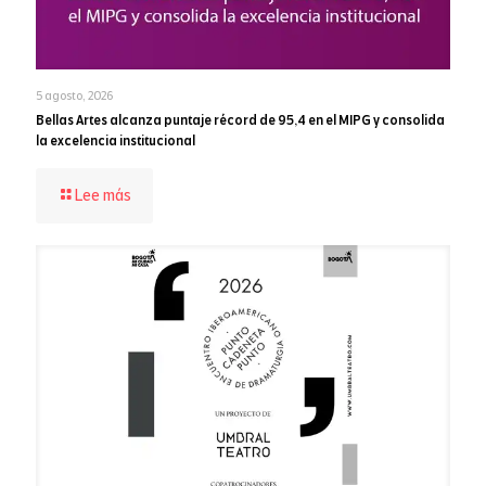
5 agosto, 2026
Bellas Artes alcanza puntaje récord de 95,4 en el MIPG y consolida
la excelencia institucional
-
Lee más
Bellas
Artes
alcanza
puntaje
récord
de
95,4
en
el
MIPG
y
consolida
la
excelencia