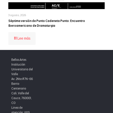
institucional
3 agosto, 2026
Séptima versión de Punto Cadeneta Punto: Encuentro
Iberoamericano de Dramaturgia
-
Lee más
Séptima
versión
de
Punto
Bellas Artes
Cadeneta
Institución
Punto:
Universitaria del
Encuentro
Valle
Iberoamericano
Av. 2Nte #7N-66
de
Barrio
Dramaturgia
Centenario
Cali, Valle del
Cauca, 760001,
CO
Linea de
atención: (60)