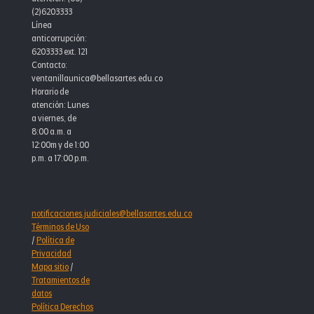
(2)6203333
Línea
anticorrupción:
6203333 ext. 121
Contacto:
ventanillaunica@bellasartes.edu.co
Horario de
atención: Lunes
a viernes, de
8:00 a.m. a
12:00m y de 1:00
p.m. a 17:00 p.m.
notificaciones.judiciales@bellasartes.edu.co
Términos de Uso
/
Política de
Privacidad
Mapa sitio
/
Tratamientos de
datos
Política Derechos