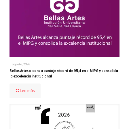
artes
5 agosto, 2026
Bellas Artes alcanza puntaje récord de 95,4 en el MIPG y consolida
la excelencia institucional
-
Lee más
Bellas
Artes
alcanza
puntaje
récord
de
95,4