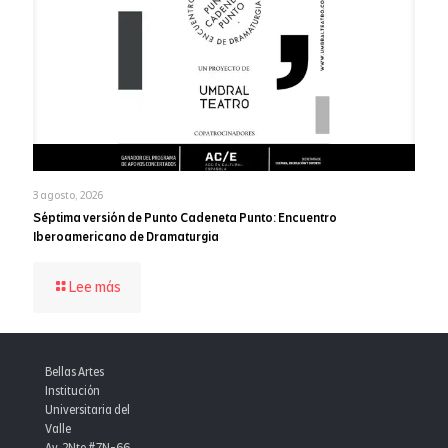
en
el
MIPG
y
consolida
la
excelencia
institucional
3 agosto, 2026
Séptima versión de Punto Cadeneta Punto: Encuentro
Iberoamericano de Dramaturgia
-
Lee más
Séptima
versión
de
Punto
Bellas Artes
Cadeneta
Institución
Punto:
Universitaria del
Encuentro
Valle
Iberoamericano
Av. 2Nte #7N-66