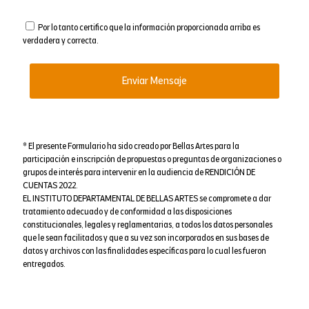
Por lo tanto certifico que la información proporcionada arriba es
verdadera y correcta.
* El presente Formulario ha sido creado por Bellas Artes para la
participación e inscripción de propuestas o preguntas de organizaciones o
grupos de interés para intervenir en la audiencia de RENDICIÓN DE
CUENTAS 2022.
EL INSTITUTO DEPARTAMENTAL DE BELLAS ARTES se compromete a dar
tratamiento adecuado y de conformidad a las disposiciones
constitucionales, legales y reglamentarias, a todos los datos personales
que le sean facilitados y que a su vez son incorporados en sus bases de
datos y archivos con las finalidades específicas para lo cual les fueron
entregados.