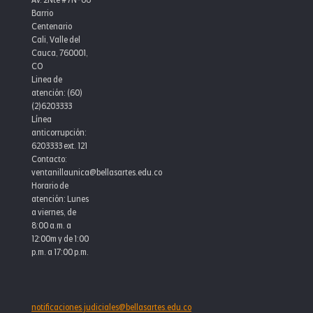
de
Barrio
Dramaturgia
Centenario
Cali, Valle del
Cauca, 760001,
CO
Linea de
atención: (60)
(2)6203333
Línea
anticorrupción:
6203333 ext. 121
Contacto:
ventanillaunica@bellasartes.edu.co
Horario de
atención: Lunes
a viernes, de
8:00 a.m. a
12:00m y de 1:00
p.m. a 17:00 p.m.
notificaciones.judiciales@bellasartes.edu.co