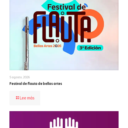
5 agosto, 2026
Festival de flauta de bellas artes
-
Lee más
Festival
de
flauta
de
bellas