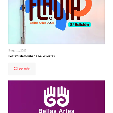
5 agosto, 2026
Festival de flauta de bellas artes
-
Lee más
Festival
de
flauta
de
bellas
artes