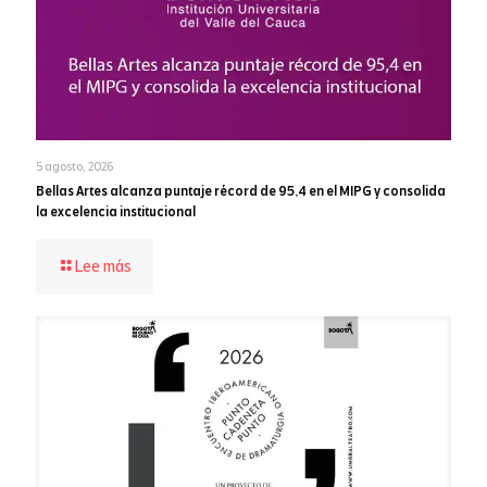
5 agosto, 2026
Bellas Artes alcanza puntaje récord de 95,4 en el MIPG y consolida
la excelencia institucional
-
Lee más
Bellas
Artes
alcanza
puntaje
récord
de
95,4
en
el
MIPG