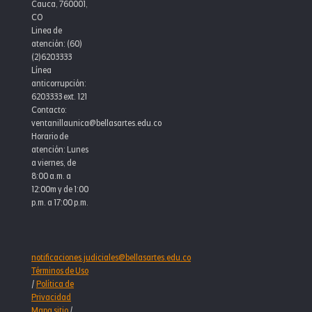
Cauca, 760001,
CO
Linea de
atención: (60)
(2)6203333
Línea
anticorrupción:
6203333 ext. 121
Contacto:
ventanillaunica@bellasartes.edu.co
Horario de
atención: Lunes
a viernes, de
8:00 a.m. a
12:00m y de 1:00
p.m. a 17:00 p.m.
notificaciones.judiciales@bellasartes.edu.co
Términos de Uso
/
Política de
Privacidad
Mapa sitio
/