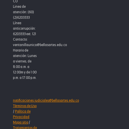
CO
Linea de
atención: (60)
(2)6203333
Línea
anticorrupción:
6203333 ext. 121
Contacto:
ventanillaunica@bellasartes.edu.co
Horario de
atención: Lunes
a viernes, de
8:00 a.m. a
12:00m y de 1:00
p.m. a 17:00 p.m.
notificaciones.judiciales@bellasartes.edu.co
Términos de Uso
/
Política de
Privacidad
Mapa sitio
/
Tratamientos de