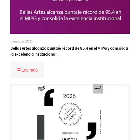
5 agosto, 2026
Bellas Artes alcanza puntaje récord de 95,4 en el MIPG y consolida
la excelencia institucional
-
Lee más
Bellas
Artes
alcanza
puntaje
récord
de
95,4
en
el
MIPG
y