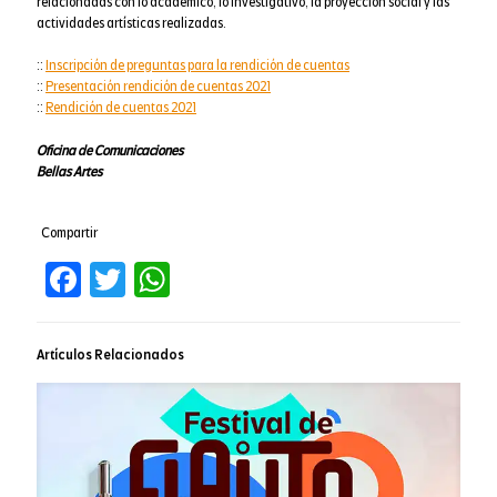
relacionadas con lo académico, lo investigativo, la proyección social y las
actividades artísticas realizadas.
::
Inscripción de preguntas para la rendición de cuentas
::
Presentación rendición de cuentas 2021
::
Rendición de cuentas 2021
Oficina de Comunicaciones
Bellas Artes
Compartir
Facebook
Twitter
WhatsApp
Artículos Relacionados