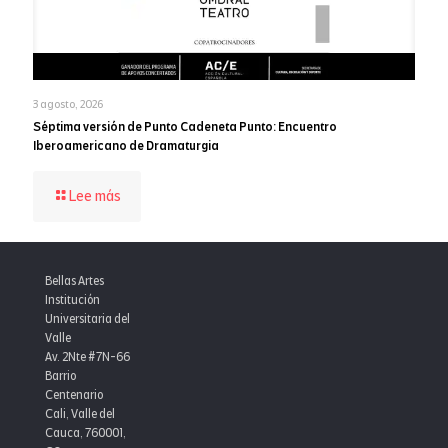
consolida
la
excelencia
institucional
3 agosto, 2026
Séptima versión de Punto Cadeneta Punto: Encuentro
Iberoamericano de Dramaturgia
-
Lee más
Séptima
versión
de
Punto
Bellas Artes
Cadeneta
Institución
Punto:
Universitaria del
Encuentro
Valle
Iberoamericano
Av. 2Nte #7N-66
de
Barrio
Dramaturgia
Centenario
Cali, Valle del
Cauca, 760001,