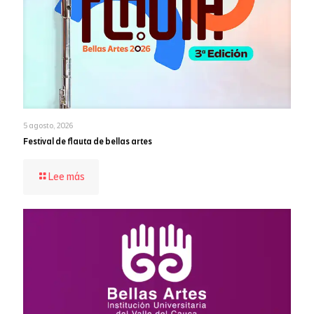
5 agosto, 2026
Festival de flauta de bellas artes
-
Lee más
Festival
de
flauta
de
bellas
artes