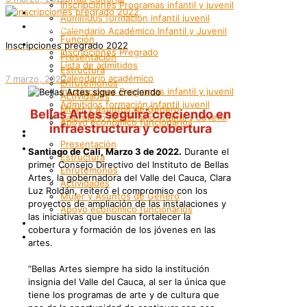
Inscripciones Programas infantil y juvenil
Grupos Artísticos
Admitidos formación infantil juvenil
Registro
Calendario Académico Infantil y Juvenil
Función
Bienestar
Inscripciones pregrado 2022
Inscripciones Pregrado
Presentación
Lista de admitidos
Estructura
Calendario académico
7 marzo, 2022
Enrutemonos
Inscripciones Programas infantil y juvenil
Actividades
Admitidos formación infantil juvenil
Mujer y Asuntos de Género
Bellas Artes seguirá creciendo en
Calendario Académico Infantil y Juvenil
Apoyo económico funcionarios
infraestructura y cobertura
Bienestar
Internacionalización
Presentación
Patrimonio
Santiago de Cali, Marzo 3 de 2022.
Durante el
Estructura
primer Consejo Directivo del Instituto de Bellas
Enrutemonos
Artes, la gobernadora del Valle del Cauca, Clara
Actividades
Luz Roldán, reiteró el compromiso con los
Mujer y Asuntos de Género
proyectos de ampliación de las instalaciones y
Apoyo económico funcionarios
las iniciativas que buscan fortalecer la
Internacionalización
cobertura y formación de los jóvenes en las
Patrimonio
artes.
“Bellas Artes siempre ha sido la institución
insignia del Valle del Cauca, al ser la única que
tiene los programas de arte y de cultura que