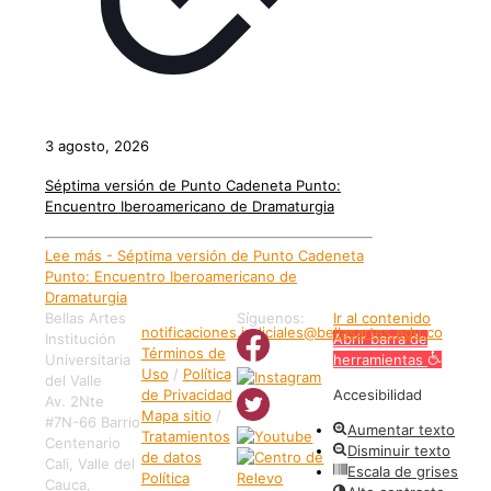
3 agosto, 2026
Séptima versión de Punto Cadeneta Punto:
Encuentro Iberoamericano de Dramaturgia
Lee más
- Séptima versión de Punto Cadeneta
Punto: Encuentro Iberoamericano de
Dramaturgia
Bellas Artes
Síguenos:
Ir al contenido
notificaciones.judiciales@bellasartes.edu.co
Institución
Abrir barra de
Términos de
Universitaria
herramientas
Uso
/
Política
del Valle
de Privacidad
Accesibilidad
Av. 2Nte
Mapa sitio
/
#7N-66 Barrio
Aumentar texto
Tratamientos
Centenario
Disminuir texto
de datos
Cali, Valle del
Escala de grises
Política
Cauca,