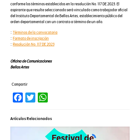
conforme los términos establecidos en la resolución No. 117 DE 2023. El
aspirante que resulte seleccionado será vinculado como trabajador oficial
del Instituto Departamental de Bellas Artes, establecimiento público del
orden departamental con un contrato a término de un año.
::
Términos de la convocatoria
::
Formato de inscripción
::
Resolución No. 117 DE 2023
Oficina de Comunicaciones
Bellas Artes
Compartir
Facebook
Twitter
WhatsApp
Artículos Relacionados