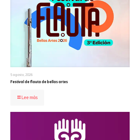
5 agosto, 2026
Festival de flauta de bellas artes
-
Lee más
Festival
de
flauta
de
bellas
artes