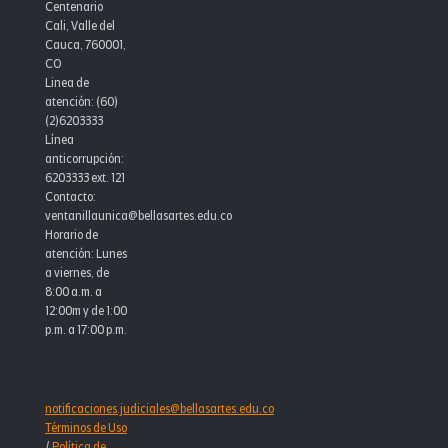
Centenario
Cali, Valle del
Cauca, 760001,
CO
Linea de
atención: (60)
(2)6203333
Línea
anticorrupción:
6203333 ext. 121
Contacto:
ventanillaunica@bellasartes.edu.co
Horario de
atención: Lunes
a viernes, de
8:00 a.m. a
12:00m y de 1:00
p.m. a 17:00 p.m.
notificaciones.judiciales@bellasartes.edu.co
Términos de Uso
/
Política de