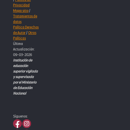
Privacidad
Mapa sitio
/
Tratamientos de
datos
Política Derechos
de Autor
/
Otras
Políticas
Última
Actualización:
09-03-2026
Institución de
educación
superior vigilada
y supervisada
por el Ministerio
de Educación
Nacional
Síguenos: