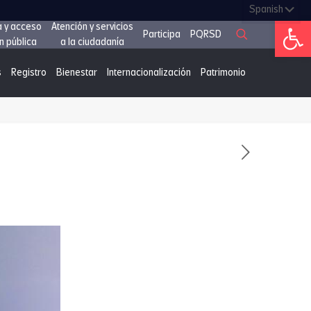
Abrir 
a y acceso
Atención y servicios
Participa
PQRSD
n pública
a la ciudadanía
s
Registro
Bienestar
Internacionalización
Patrimonio