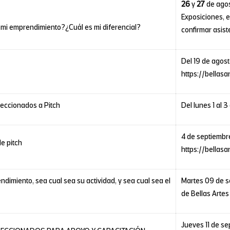
26
y
27
de agos
Exposiciones, e
 mi emprendimiento?¿Cuál es mi diferencial?
confirmar asist
Del 19 de agost
https://bellasa
leccionados a Pitch
Del lunes 1 al 
4 de septiembr
de pitch
https://bellasa
dimiento, sea cual sea su actividad, y sea cual sea el
Martes 09 de s
de Bellas Artes
Jueves 11 de se