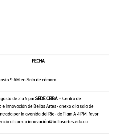
FECHA
gosto 9 AM en Sala de cámara
agosto de 2 a 5 pm
SEDE CEIBA
– Centro de
e Innovación de Bellas Artes- anexo a la sala de
ntrada por la avenida del Río- de 11 am A 4 PM, favor
encia al correo innovación@bellasartes.edu.co