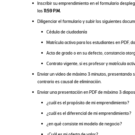
Inscribir su emprendimiento en el formulario desplega
las
11:59 P.M.
Diligenciar el formulario y subir los siguientes docu
Cédula de ciudadanía
Matrícula activa para los estudiantes en PDF, d
Acta de grado o en su defecto, constancia otor
Contrato vigente, si es profesor y matrícula ac
Enviar un video de máximo 3 minutos, presentando su 
contrario es causal de eliminación.
Enviar una presentación en PDF de máximo 3 diaposi
¿cuál es el propósito de mi emprendimiento?
¿cuál es el diferencial de mi emprendimiento?
¿en qué consiste mi modelo de negocio?
¿Cuál es mi oferta de valor?