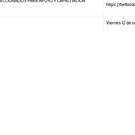
LECCIONADOS PARA APOYO Y CAPACITACIÓN
https://bellasa
V
iernes 12 de 