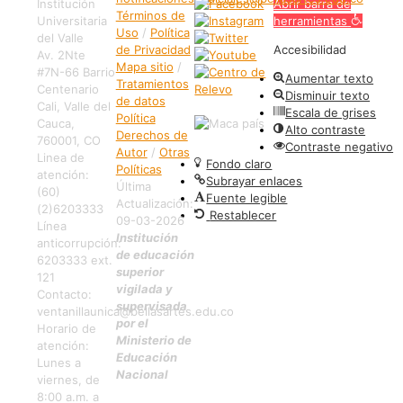
Institución
Abrir barra de
Términos de
Universitaria
herramientas
Uso
/
Política
del Valle
de Privacidad
Accesibilidad
Av. 2Nte
Mapa sitio
/
#7N-66 Barrio
Aumentar texto
Tratamientos
Centenario
Disminuir texto
de datos
Cali, Valle del
Escala de grises
Política
Cauca,
Alto contraste
Derechos de
760001, CO
Contraste negativo
Autor
/
Otras
Linea de
Fondo claro
Políticas
atención:
Subrayar enlaces
Última
(60)
Fuente legible
Actualización:
(2)6203333
Restablecer
09-03-2026
Línea
Institución
anticorrupción:
de educación
6203333 ext.
superior
121
vigilada y
Contacto:
supervisada
ventanillaunica@bellasartes.edu.co
por el
Horario de
Ministerio de
atención:
Educación
Lunes a
Nacional
viernes, de
8:00 a.m. a