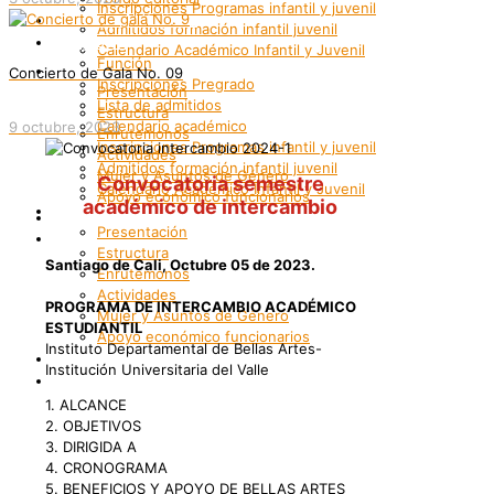
Inscripciones Programas infantil y juvenil
Grupos Artísticos
Admitidos formación infantil juvenil
Registro
Calendario Académico Infantil y Juvenil
Función
Bienestar
Concierto de Gala No. 09
Inscripciones Pregrado
Presentación
Lista de admitidos
Estructura
Calendario académico
9 octubre, 2023
Enrutemonos
Inscripciones Programas infantil y juvenil
Actividades
Admitidos formación infantil juvenil
Mujer y Asuntos de Género
Convocatoria semestre
Calendario Académico Infantil y Juvenil
Apoyo económico funcionarios
académico de intercambio
Bienestar
Internacionalización
Presentación
Patrimonio
Estructura
Santiago de Cali, Octubre 05 de 2023.
Enrutemonos
Actividades
PROGRAMA DE INTERCAMBIO ACADÉMICO
Mujer y Asuntos de Género
ESTUDIANTIL
Apoyo económico funcionarios
Instituto Departamental de Bellas Artes-
Internacionalización
Institución Universitaria del Valle
Patrimonio
1. ALCANCE
2. OBJETIVOS
3. DIRIGIDA A
4. CRONOGRAMA
5. BENEFICIOS Y APOYO DE BELLAS ARTES