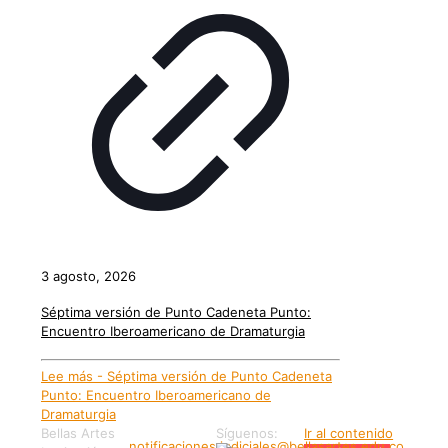
3 agosto, 2026
Séptima versión de Punto Cadeneta Punto:
Encuentro Iberoamericano de Dramaturgia
Lee más
- Séptima versión de Punto Cadeneta
Punto: Encuentro Iberoamericano de
Dramaturgia
Bellas Artes
Síguenos:
Ir al contenido
notificaciones.judiciales@bellasartes.edu.co