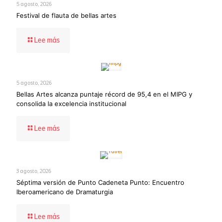
5 agosto, 2026
Festival de flauta de bellas artes
-
Lee más
Festival
de
flauta
de
5 agosto, 2026
bellas
Bellas Artes alcanza puntaje récord de 95,4 en el MIPG y
artes
consolida la excelencia institucional
-
Lee más
Bellas
Artes
alcanza
puntaje
3 agosto, 2026
récord
Séptima versión de Punto Cadeneta Punto: Encuentro
de
Iberoamericano de Dramaturgia
95,4
en
el
-
Lee más