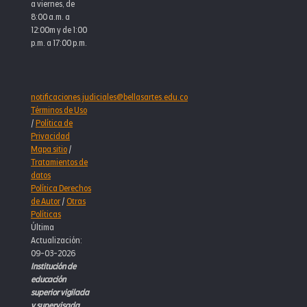
a viernes, de
8:00 a.m. a
12:00m y de 1:00
p.m. a 17:00 p.m.
notificaciones.judiciales@bellasartes.edu.co
Términos de Uso
/
Política de
Privacidad
Mapa sitio
/
Tratamientos de
datos
Política Derechos
de Autor
/
Otras
Políticas
Última
Actualización:
09-03-2026
Institución de
educación
superior vigilada
y supervisada