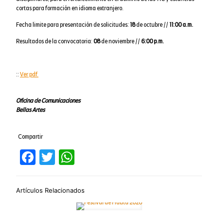
cortas para formación en idioma extranjero.
Fecha limite para presentación de solicitudes:
18
de octubre //
11:00 a.m.
Resultados de la convocatoria:
08
de noviembre //
6:00 p.m.
::
Ver pdf.
Oficina de Comunicaciones
Bellas Artes
Compartir
Facebook
Twitter
WhatsApp
Artículos Relacionados