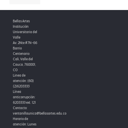
MIPG
Séptima
y
versión
consolida
de
la
Punto
Bellas Artes
excelencia
Cadeneta
Institución
institucional
Punto:
Universitaria del
Encuentro
Valle
Iberoamericano
Av. 2Nte #7N-66
de
Barrio
Dramaturgia
Centenario
Cali, Valle del
Cauca, 760001,
CO
Linea de
atención: (60)
(2)6203333
Línea
anticorrupción:
6203333 ext. 121
Contacto:
ventanillaunica@bellasartes.edu.co
Horario de
atención: Lunes