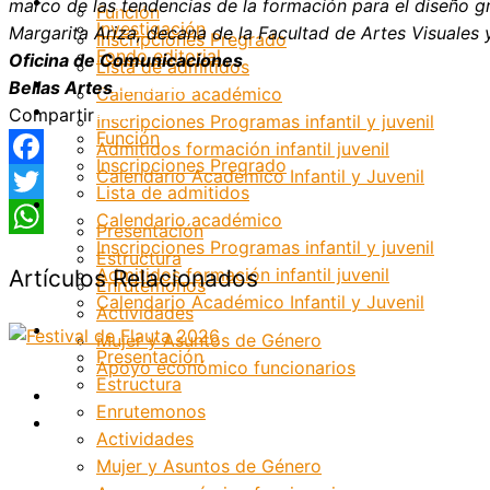
Investigación
marco de las tendencias de la formación para el diseño gr
Función
Investigación
Margarita Ariza, decana de la Facultad de Artes Visuales 
Inscripciones Pregrado
Fondo editorial
Oficina de Comunicaciones
Lista de admitidos
Grupos Artísticos
Bellas Artes
Calendario académico
Registro
Compartir
Inscripciones Programas infantil y juvenil
Función
Admitidos formación infantil juvenil
Inscripciones Pregrado
Calendario Académico Infantil y Juvenil
Facebook
Lista de admitidos
Bienestar
Twitter
Calendario académico
Presentación
Inscripciones Programas infantil y juvenil
WhatsApp
Estructura
Admitidos formación infantil juvenil
Artículos Relacionados
Enrutemonos
Calendario Académico Infantil y Juvenil
Actividades
Bienestar
Mujer y Asuntos de Género
Presentación
Apoyo económico funcionarios
Estructura
Internacionalización
Enrutemonos
Patrimonio
Actividades
Mujer y Asuntos de Género