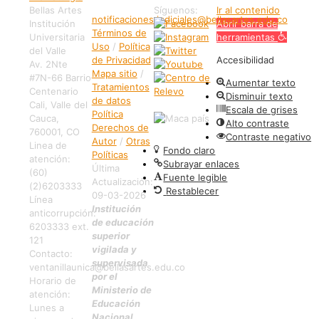
Bellas Artes
Síguenos:
Ir al contenido
notificaciones.judiciales@bellasartes.edu.co
Institución
Abrir barra de
Términos de
Universitaria
herramientas
Uso
/
Política
del Valle
de Privacidad
Accesibilidad
Av. 2Nte
Mapa sitio
/
#7N-66 Barrio
Aumentar texto
Tratamientos
Centenario
Disminuir texto
de datos
Cali, Valle del
Escala de grises
Política
Cauca,
Alto contraste
Derechos de
760001, CO
Contraste negativo
Autor
/
Otras
Linea de
Fondo claro
Políticas
atención:
Subrayar enlaces
Última
(60)
Fuente legible
Actualización:
(2)6203333
Restablecer
09-03-2026
Línea
Institución
anticorrupción:
de educación
6203333 ext.
superior
121
vigilada y
Contacto:
supervisada
ventanillaunica@bellasartes.edu.co
por el
Horario de
Ministerio de
atención:
Educación
Lunes a
Nacional