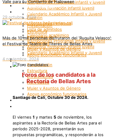
Valle para su Concierto de Halloween
Inscripciones Programas infantil y juvenil
Grupos Artísticos
Admitidos formación infantil juvenil
Registro
Calendario Académico Infantil y Juvenil
29 octubre, 2024
Función
Bienestar
Inscripciones Pregrado
Presentación
Lista de admitidos
Estructura
Calendario académico
Enrutemonos
Más de 10 mil personas disfrutaron del ‘Ruquita Velasco’;
Inscripciones Programas infantil y juvenil
Actividades
el Festival de Teatro de Títeres de Bellas Artes
Admitidos formación infantil juvenil
Mujer y Asuntos de Género
Calendario Académico Infantil y Juvenil
Apoyo económico funcionarios
Bienestar
4 noviembre, 2024
Internacionalización
Presentación
Patrimonio
Estructura
Foros de los candidatos a la
Enrutemonos
Rectoría de Bellas Artes
Actividades
Mujer y Asuntos de Género
Apoyo económico funcionarios
Santiago de Cali, Octubre 30 de 2024.
Internacionalización
Patrimonio
El viernes
1
y martes
5
de noviembre, los
aspirantes a la Rectoría de Bellas Artes para el
período 2025-2028, presentarán sus
propuestas programáticas, y responderán a los