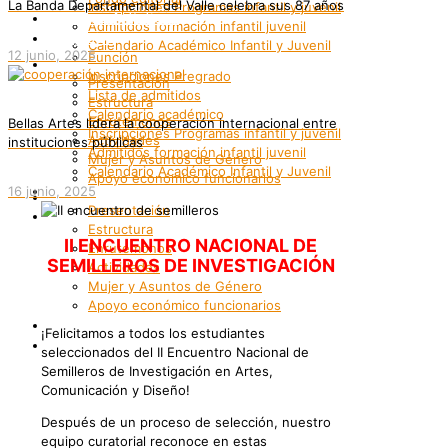
La Banda Departamental del Valle celebra sus 87 años
Inscripciones Programas infantil y juvenil
Grupos Artísticos
Admitidos formación infantil juvenil
Registro
Calendario Académico Infantil y Juvenil
12 junio, 2025
Función
Bienestar
Inscripciones Pregrado
Presentación
Lista de admitidos
Estructura
Calendario académico
Enrutemonos
Bellas Artes lidera la cooperación internacional entre
Inscripciones Programas infantil y juvenil
Actividades
instituciones públicas
Admitidos formación infantil juvenil
Mujer y Asuntos de Género
Calendario Académico Infantil y Juvenil
Apoyo económico funcionarios
Bienestar
16 junio, 2025
Internacionalización
Presentación
Patrimonio
Estructura
II ENCUENTRO NACIONAL DE
Enrutemonos
SEMILLEROS DE INVESTIGACIÓN
Actividades
Mujer y Asuntos de Género
Apoyo económico funcionarios
Internacionalización
¡Felicitamos a todos los estudiantes
Patrimonio
seleccionados del II Encuentro Nacional de
Semilleros de Investigación en Artes,
Comunicación y Diseño!
Después de un proceso de selección, nuestro
equipo curatorial reconoce en estas