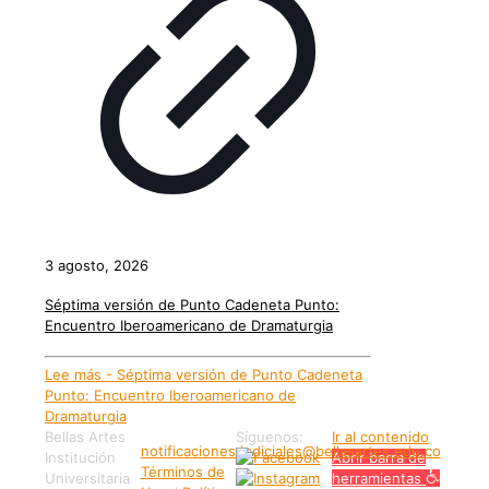
3 agosto, 2026
Séptima versión de Punto Cadeneta Punto:
Encuentro Iberoamericano de Dramaturgia
Lee más
- Séptima versión de Punto Cadeneta
Punto: Encuentro Iberoamericano de
Dramaturgia
Bellas Artes
Síguenos:
Ir al contenido
notificaciones.judiciales@bellasartes.edu.co
Institución
Abrir barra de
Términos de
Universitaria
herramientas