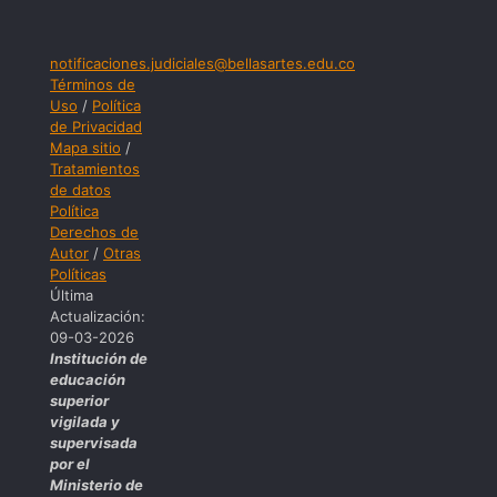
notificaciones.judiciales@bellasartes.edu.co
Términos de
Uso
/
Política
de Privacidad
Mapa sitio
/
Tratamientos
de datos
Política
Derechos de
Autor
/
Otras
Políticas
Última
Actualización:
09-03-2026
Institución de
educación
superior
vigilada y
supervisada
por el
Ministerio de