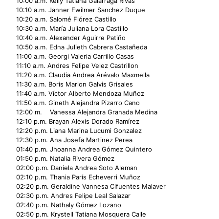
10:00 a.m. Kelly Tatiana Galarraga Rivas
10:10 a.m. Janner Ewilmer Sanchez Duque
10:20 a.m. Salomé Flórez Castillo
10:30 a.m. María Juliana Lora Castillo
10:40 a.m. Alexander Aguirre Patiño
10:50 a.m. Edna Julieth Cabrera Castañeda
11:00 a.m. Georgi Valeria Carrillo Casas
11:10 a.m. Andres Felipe Velez Castrillon
11:20 a.m. Claudia Andrea Arévalo Maxmella
11:30 a.m. Boris Marlon Galvis Grisales
11:40 a.m. Víctor Alberto Mendoza Muñoz
11:50 a.m. Gineth Alejandra Pizarro Cano
12:00 m. Vanessa Alejandra Granada Medina
12:10 p.m. Brayan Alexis Dorado Ramírez
12:20 p.m. Liana Marina Lucumi Gonzalez
12:30 p.m. Ana Josefa Martinez Perea
01:40 p.m. Jhoanna Andrea Gómez Quintero
01:50 p.m. Natalia Rivera Gómez
02:00 p.m. Daniela Andrea Soto Aleman
02:10 p.m. Thania París Echeverri Muñoz
02:20 p.m. Geraldine Vannesa Cifuentes Malaver
02:30 p.m. Andres Felipe Leal Salazar
02:40 p.m. Nathaly Gómez Lozano
02:50 p.m. Krystell Tatiana Mosquera Calle