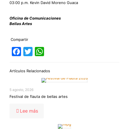
03:00 p.m. Kevin David Moreno Guaca
Oficina de Comunicaciones
Bellas Artes
Compartir
Facebook
Twitter
WhatsApp
Artículos Relacionados
5 agosto, 2026
Festival de flauta de bellas artes
-
Lee más
Festival
de
flauta