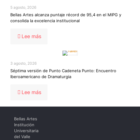
de
5 agosto, 2026
bellas
Bellas Artes alcanza puntaje récord de 95,4 en el MIPG y
artes
consolida la excelencia institucional
-
Lee más
Bellas
Artes
alcanza
puntaje
3 agosto, 2026
récord
Séptima versión de Punto Cadeneta Punto: Encuentro
de
Iberoamericano de Dramaturgia
95,4
en
el
-
Lee más
MIPG
Séptima
y
versión
consolida
de
la
Punto
excelencia
Bellas Artes
Cadeneta
institucional
Institución
Punto:
Universitaria
Encuentro
del Valle
Iberoamericano