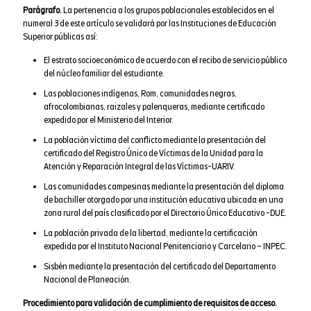
Parágrafo.
La pertenencia a los grupos poblacionales establecidos en el
numeral 3 de este artículo se validará por las Instituciones de Educación
Superior públicas así:
El estrato socioeconómico de acuerdo con el recibo de servicio público
del núcleo familiar del estudiante.
Las poblaciones indígenas, Rom, comunidades negras,
afrocolombianas, raizales y palenqueras, mediante certificado
expedido por el Ministerio del Interior.
La población víctima del conflicto mediante la presentación del
certificado del Registro Único de Víctimas de la Unidad para la
Atención y Reparación Integral de las Víctimas-UARIV.
Las comunidades campesinas mediante la presentación del diploma
de bachiller otorgado por una institución educativa ubicada en una
zona rural del país clasificado por el Directorio Único Educativo -DUE.
La población privada de la libertad, mediante la certificación
expedida por el Instituto Nacional Penitenciario y Carcelario – INPEC.
Sisbén mediante la presentación del certificado del Departamento
Nacional de Planeación.
Procedimiento para validación de cumplimiento de requisitos de acceso.