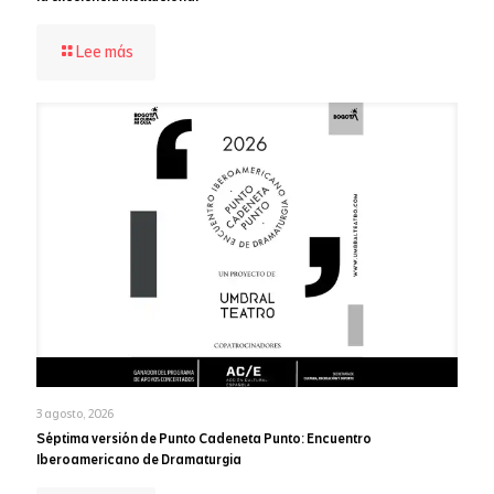
-
Lee más
Bellas
Artes
alcanza
puntaje
récord
de
95,4
en
el
MIPG
y
consolida
la
excelencia
institucional
3 agosto, 2026
Séptima versión de Punto Cadeneta Punto: Encuentro
Iberoamericano de Dramaturgia