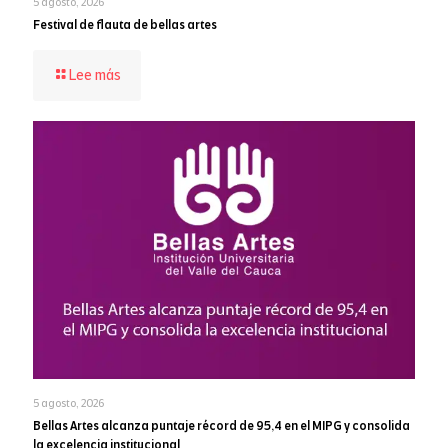
5 agosto, 2026
Festival de flauta de bellas artes
-
Lee más
Festival
de
flauta
de
bellas
artes
5 agosto, 2026
Bellas Artes alcanza puntaje récord de 95,4 en el MIPG y consolida
la excelencia institucional