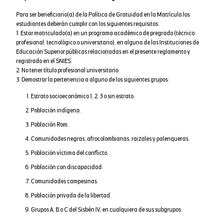
Para ser beneficiario(a) de la Política de Gratuidad en la Matrícula los
estudiantes deberán cumplir con los siguientes requisitos:
1. Estar matriculado(a) en un programa académico de pregrado (técnico
profesional, tecnológico o universitario), en alguna de las Instituciones de
Educación Superior públicas relacionadas en el presente reglamento y
registrado en el SNIES.
2. No tener título profesional universitario.
3. Demostrar la pertenencia a alguno de los siguientes grupos:
Estrato socioeconómico 1, 2, 3 o sin estrato.
Población indígena.
Población Rom.
Comunidades negras, afrocolombianas, raizales y palenqueras.
Población víctima del conflicto.
Población con discapacidad.
Comunidades campesinas.
Población privada de la libertad.
Grupos A, B o C del Sisbén IV, en cualquiera de sus subgrupos.