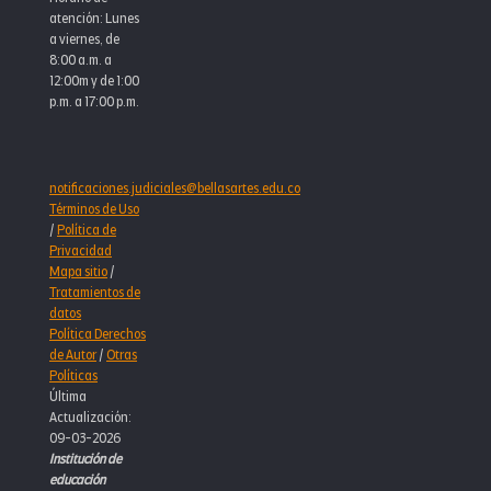
atención: Lunes
a viernes, de
8:00 a.m. a
12:00m y de 1:00
p.m. a 17:00 p.m.
notificaciones.judiciales@bellasartes.edu.co
Términos de Uso
/
Política de
Privacidad
Mapa sitio
/
Tratamientos de
datos
Política Derechos
de Autor
/
Otras
Políticas
Última
Actualización:
09-03-2026
Institución de
educación