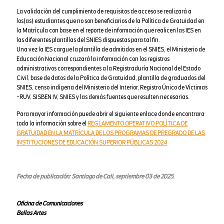
La validación del cumplimiento de requisitos de acceso se realizará a
los(as) estudiantes que no son beneficiarios de la Política de Gratuidad en
la Matrícula con base en el reporte de información que realicen las IES en
las diferentes plantillas del SNIES dispuestas para tal fin.
Una vez la IES cargue la plantilla de admitidos en el SNIES, el Ministerio de
Educación Nacional cruzará la información con los registros
administrativos correspondientes a la Registraduría Nacional del Estado
Civil, base de datos de la Política de Gratuidad, plantilla de graduados del
SNIES, censo indígena del Ministerio del Interior, Registro Único de Víctimas
-RUV, SISBEN IV, SNIES y las demás fuentes que resulten necesarias.
Para mayor información puede abrir el siguiente enlace donde encontrara
toda la información sobre el
REGLAMENTO OPERATIVO POLÍTICA DE
GRATUIDAD EN LA MATRÍCULA DE LOS PROGRAMAS DE PREGRADO DE LAS
INSTITUCIONES DE EDUCACIÓN SUPERIOR PÚBLICAS 2024
Fecha de publicación: Santiago de Cali, septiembre 03 de 2025.
Oficina de Comunicaciones
Bellas Artes