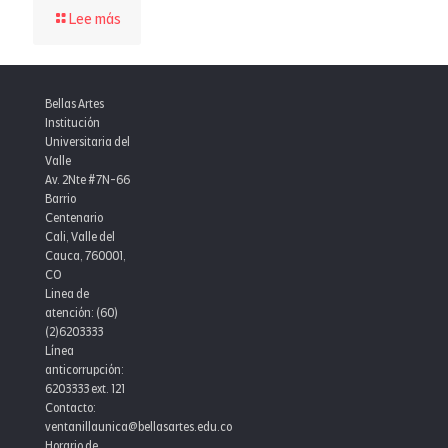
-
Lee más
Séptima
versión
de
Punto
Bellas Artes
Cadeneta
Institución
Punto:
Universitaria del
Encuentro
Valle
Iberoamericano
Av. 2Nte #7N-66
de
Barrio
Dramaturgia
Centenario
Cali, Valle del
Cauca, 760001,
CO
Linea de
atención: (60)
(2)6203333
Línea
anticorrupción:
6203333 ext. 121
Contacto:
ventanillaunica@bellasartes.edu.co
Horario de