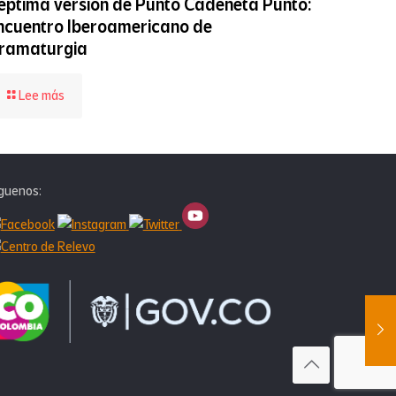
éptima versión de Punto Cadeneta Punto:
ncuentro Iberoamericano de
ramaturgia
-
Lee más
Séptima
versión
de
Punto
Cadeneta
guenos:
Punto:
Encuentro
Iberoamericano
de
Dramaturgia