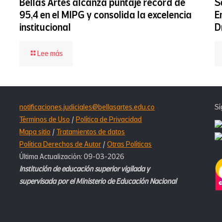
Bellas Artes alcanza puntaje récord de
S
95,4 en el MIPG y consolida la excelencia
E
institucional
D
-
Lee más
Bellas
Artes
alcanza
puntaje
récord
notificaciones.judiciales@bellasartes.edu.co
Sí
de
95,4
Términos de Uso
/
Política de Privacidad
en
Mapa sitio
/
Tratamientos de datos
el
Política Derechos de Autor
/
Otras Políticas
MIPG
Última Actualización: 09-03-2026
y
consolida
Institución de educación superior vigilada y
la
supervisada por el Ministerio de Educación Nacional
excelencia
institucional