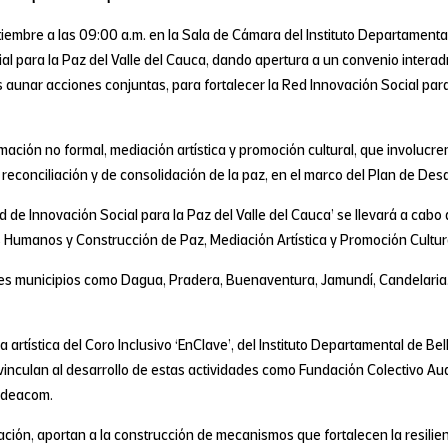
iembre a las 09:00 a.m. en la Sala de Cámara del Instituto Departamental
l para la Paz del Valle del Cauca, dando apertura a un convenio interadmin
s aunar acciones conjuntas, para fortalecer la Red Innovación Social para
ación no formal, mediación artística y promoción cultural, que involucren
reconciliación y de consolidación de la paz, en el marco del Plan de Desa
de Innovación Social para la Paz del Valle del Cauca’ se llevará a cabo 
Humanos y Construcción de Paz, Mediación Artística y Promoción Cultur
tes municipios como Dagua, Pradera, Buenaventura, Jamundí, Candelaria, 
 artística del Coro Inclusivo ‘EnClave’, del Instituto Departamental de Be
inculan al desarrollo de estas actividades como Fundación Colectivo Aud
sdeacom.
cación, aportan a la construcción de mecanismos que fortalecen la resilien