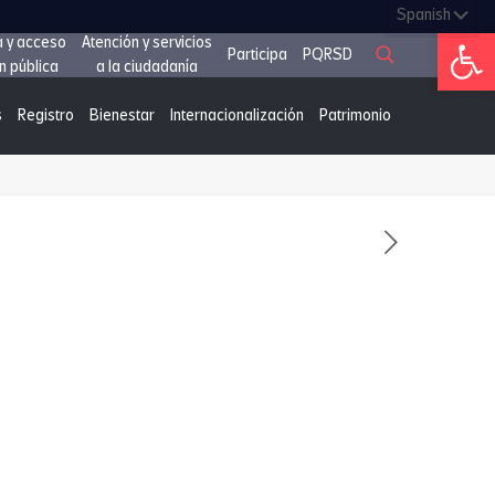
Abrir 
a y acceso
Atención y servicios
Participa
PQRSD
n pública
a la ciudadanía
s
Registro
Bienestar
Internacionalización
Patrimonio