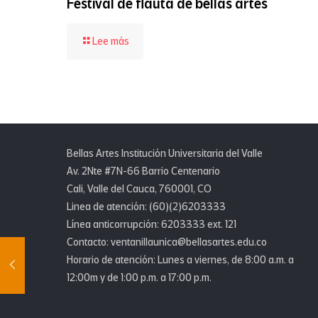
Festival de flauta de bellas artes
-
Lee más
Festival
de
flauta
de
bellas
artes
Bellas Artes Institución Universitaria del Valle
Av. 2Nte #7N-66 Barrio Centenario
Cali, Valle del Cauca, 760001, CO
Linea de atención: (60)(2)6203333
Línea anticorrupción: 6203333 ext. 121
Contacto: ventanillaunica@bellasartes.edu.co
Horario de atención: Lunes a viernes, de 8:00 a.m. a
12:00m y de 1:00 p.m. a 17:00 p.m.