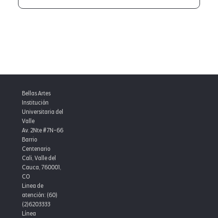
Bellas Artes
Institución
Universitaria del
Valle
Av. 2Nte #7N-66
Barrio
Centenario
Cali, Valle del
Cauca, 760001,
CO
Linea de
atención: (60)
(2)6203333
Línea