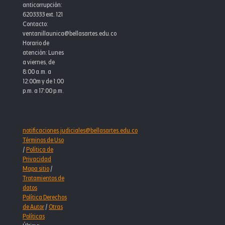
anticorrupción:
6203333 ext. 121
Contacto:
ventanillaunica@bellasartes.edu.co
Horario de
atención: Lunes
a viernes, de
8:00 a.m. a
12:00m y de 1:00
p.m. a 17:00 p.m.
notificaciones.judiciales@bellasartes.edu.co
Términos de Uso
/
Política de
Privacidad
Mapa sitio
/
Tratamientos de
datos
Política Derechos
de Autor
/
Otras
Políticas