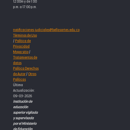
12:00m y de 1:00
p.m. a 17:00 p.m.
notificaciones.judiciales@bellasartes.edu.co
Términos de Uso
/
Política de
Privacidad
Mapa sitio
/
Tratamientos de
datos
Política Derechos
de Autor
/
Otras
Políticas
Última
Actualización:
09-03-2026
Institución de
educación
superior vigilada
y supervisada
por el Ministerio
de Educación