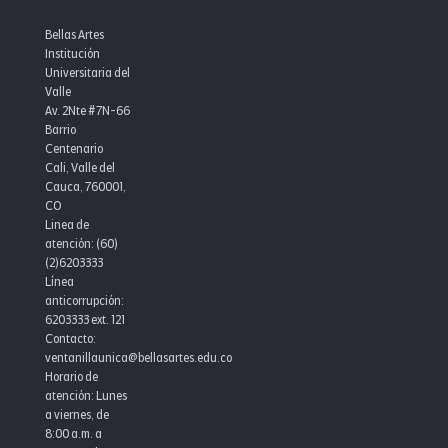
Bellas Artes
Institución
Universitaria del
Valle
Av. 2Nte #7N-66
Barrio
Centenario
Cali, Valle del
Cauca, 760001,
CO
Linea de
atención: (60)
(2)6203333
Línea
anticorrupción:
6203333 ext. 121
Contacto:
ventanillaunica@bellasartes.edu.co
Horario de
atención: Lunes
a viernes, de
8:00 a.m. a