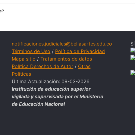
e?
notificaciones.judiciales@bellasartes.edu.co
S
Términos de Uso
/
Política de Privacidad
Mapa sitio
/
Tratamientos de datos
Política Derechos de Autor
/
Otras
Políticas
Última Actualización: 09-03-2026
Institución de educación superior
vigilada y supervisada por el Ministerio
de Educación Nacional