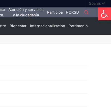
Abrir
eso
Atención y servicios
Participa
PQRSD
ca
a la ciudadanía
stro
Bienestar
Internacionalización
Patrimonio