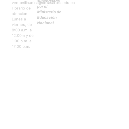
supervisada
ventanillaunica@bellasartes.edu.co
por el
Horario de
Ministerio de
atención:
Educación
Lunes a
Nacional
viernes, de
8:00 a.m. a
12:00m y de
1:00 p.m. a
17:00 p.m.