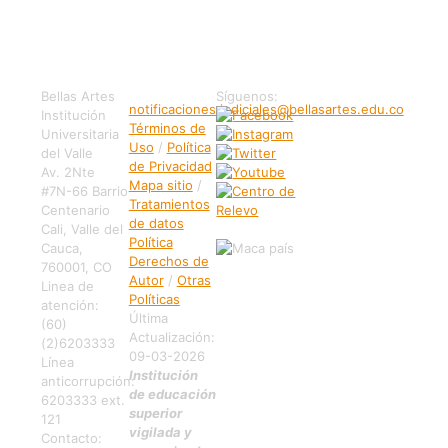
Bellas Artes
Síguenos:
notificaciones.judiciales@bellasartes.edu.co
Institución
Términos de
Universitaria
Uso
/
Política
del Valle
de Privacidad
Av. 2Nte
Mapa sitio
/
#7N-66 Barrio
Tratamientos
Centenario
de datos
Cali, Valle del
Política
Cauca,
Derechos de
760001, CO
Autor
/
Otras
Linea de
Políticas
atención:
Última
(60)
Actualización:
(2)6203333
09-03-2026
Línea
Institución
anticorrupción:
de educación
6203333 ext.
superior
121
vigilada y
Contacto: