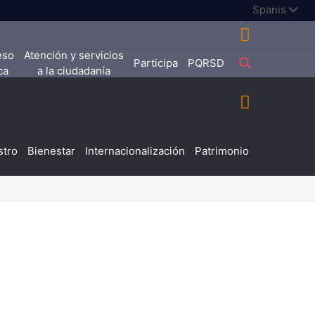
eso
Atención y servicios
Participa
PQRSD
ca
a la ciudadanía
stro
Bienestar
Internacionalización
Patrimonio