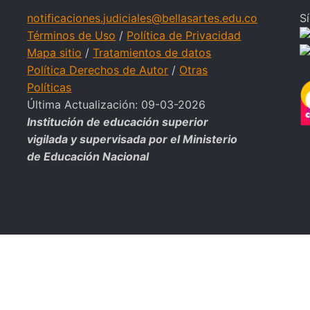
notificaciones.judiciales@bellasartes.edu.co
S
Términos de Uso
/
Política de Privacidad
Mapa sitio
/
Tratamientos de datos
Política Derechos de Autor
/
Otras
Políticas
Última Actualización: 09-03-2026
Institución de educación superior
vigilada y supervisada por el Ministerio
de Educación Nacional