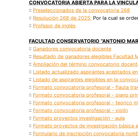
CONVOCATORIA ABIERTA PARA LA VINCUL
::
Preseleccionados de la convocatoria 268
::
Resolución 268 de 2025:
Por la cual se orde
::
Profesor de inglés
FACULTAD CONSERVATORIO “ANTONIO MARÍ
::
Ganadores convocatoria docente
::
Resultado de ganadores elegibles Facultad 
::
Ampliación del término convocatorio docen
::
Listado actualizado aspirantes aceptados en
::
Listado de aspirantes elegibles en la convoc
::
Formato convocatoria profesoral - flauta tra
::
Formato convocatoria profesoral - piano pri
::
Formato convocatoria profesoral - teorico m
::
Formato convocatoria profesoral - violín
::
Formato proyectos investigación - aula
::
Formato proyectos de investigación básica e
::
Formulario de inscripción convocatoria nom