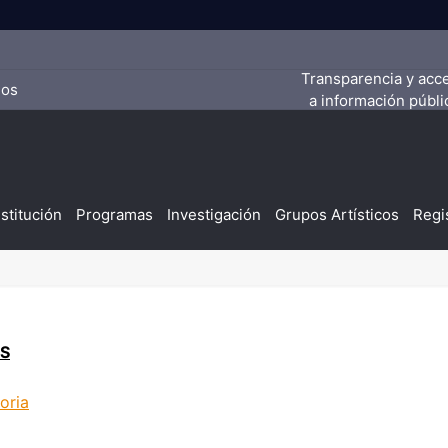
Transparencia y acc
ios
a información públi
nstitución
Programas
Investigación
Grupos Artísticos
Regi
AS
oria