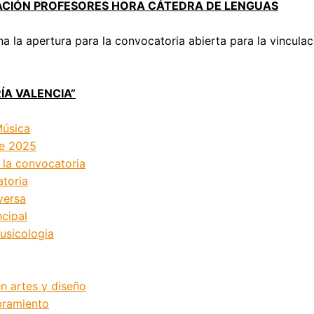
ACIÓN PROFESORES HORA CÁTEDRA DE LENGUAS
na la apertura para la convocatoria abierta para la vincula
A VALENCIA”
Música
te 2025
 la convocatoria
atoria
versa
ncipal
usicologia
n artes y diseño
bramiento