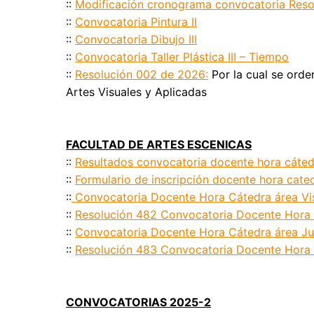
::
Modificación cronograma convocatoria Res
::
Convocatoria Pintura II
::
Convocatoria Dibujo III
::
Convocatoria Taller Plástica III – Tiempo
::
Resolución 002 de 2026:
Por la cual se orde
Artes Visuales y Aplicadas
FACULTAD DE ARTES ESCENICAS
::
Resultados convocatoria docente hora cáte
::
Formulario de inscripción docente hora cate
::
Convocatoria Docente Hora Cátedra área Vi
::
Resolución 482 Convocatoria Docente Hora 
::
Convocatoria Docente Hora Cátedra área Juv
::
Resolución 483 Convocatoria Docente Hora C
CONVOCATORIAS 2025-2