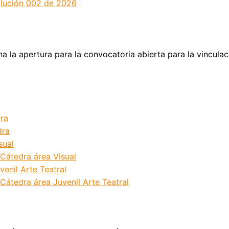
olución 002 de 2026
na la apertura para la convocatoria abierta para la vincula
dra
dra
sual
Cátedra área Visual
enil Arte Teatral
átedra área Juvenil Arte Teatral