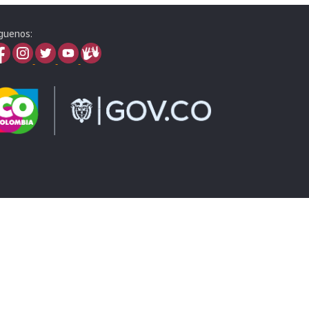
guenos: