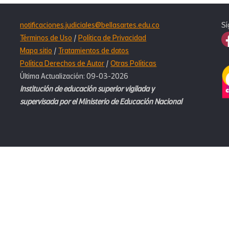
en
matriculas
notificaciones.judiciales@bellasartes.edu.co
Sí
Términos de Uso
/
Política de Privacidad
Mapa sitio
/
Tratamientos de datos
Política Derechos de Autor
/
Otras Políticas
Última Actualización: 09-03-2026
Institución de educación superior vigilada y
supervisada por el Ministerio de Educación Nacional