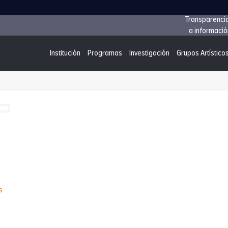
Transparenci
a informació
Institución
Programas
Investigación
Grupos Artístico
-
s
100%
gratuidad