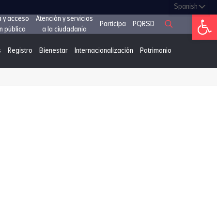
Abrir 
a y acceso
Atención y servicios
Participa
PQRSD
n pública
a la ciudadanía
s
Registro
Bienestar
Internacionalización
Patrimonio