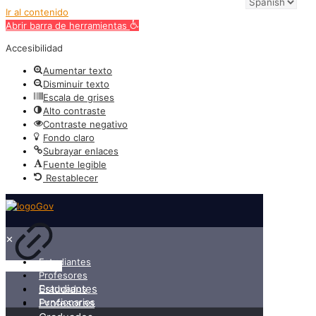
Ir al contenido
Abrir barra de herramientas
Accesibilidad
Aumentar texto
Disminuir texto
Escala de grises
Alto contraste
Contraste negativo
Fondo claro
Subrayar enlaces
Fuente legible
Restablecer
✕
Estudiantes
Profesores
Estudiantes
Graduados
Funcionarios
Profesores