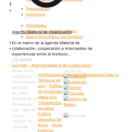
Bienestar
Internacionalización
Presentación
Patrimonio
Estructura
Enrutemonos
Actividades
Mujer y Asuntos de Género
Agenda bilateral de colaboración
Apoyo económico funcionarios
Internacionalización
En el marco de la agenda bilateral de
Patrimonio
colaboración, cooperación e intercambio de
experiencias entre el Instituto...
¿Te gusta?
Lee más
- Agenda bilateral de colaboración
Bellas Artes
Síguenos:
notificaciones.judiciales@bellasartes.edu.co
Institución
Términos de
Universitaria
Uso
/
Política
del Valle
de Privacidad
Av. 2Nte
Mapa sitio
/
#7N-66 Barrio
Tratamientos
Centenario
de datos
Cali, Valle del
Política
Cauca,
Derechos de
760001, CO
Autor
/
Otras
Linea de
Políticas