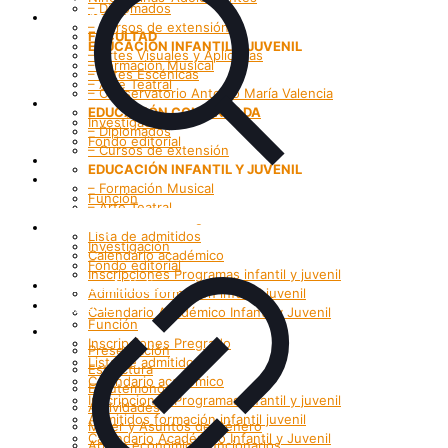
– Diplomados
Programas
– Cursos de extensión
FACULTAD
EDUCACIÓN INFANTIL Y JUVENIL
– Artes Visuales y Aplicadas
– Formación Musical
– Artes Escénicas
– Arte Teatral
– Conservatorio Antonio María Valencia
Investigación
EDUCACIÓN CONTINUADA
Investigación
– Diplomados
Fondo editorial
– Cursos de extensión
Grupos Artísticos
EDUCACIÓN INFANTIL Y JUVENIL
Registro
– Formación Musical
Función
– Arte Teatral
Inscripciones Pregrado
Investigación
Lista de admitidos
Investigación
Calendario académico
Fondo editorial
Inscripciones Programas infantil y juvenil
Grupos Artísticos
Admitidos formación infantil juvenil
Registro
Calendario Académico Infantil y Juvenil
Función
Bienestar
Inscripciones Pregrado
Presentación
Lista de admitidos
Estructura
Calendario académico
Enrutemonos
Inscripciones Programas infantil y juvenil
Actividades
Admitidos formación infantil juvenil
Mujer y Asuntos de Género
Calendario Académico Infantil y Juvenil
Apoyo económico funcionarios