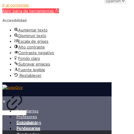
Ir al contenido
Abrir barra de herramientas
Accesibilidad
Aumentar texto
Disminuir texto
Escala de grises
Alto contraste
Contraste negativo
Fondo claro
Subrayar enlaces
Fuente legible
Restablecer
✕
Estudiantes
Profesores
Estudiantes
Graduados
Funcionarios
Profesores