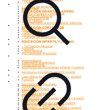
– Diplomados
Programas
– Cursos de extensión
FACULTAD
EDUCACIÓN INFANTIL Y JUVENIL
– Artes Visuales y Aplicadas
– Formación Musical
– Artes Escénicas
– Arte Teatral
– Conservatorio Antonio María Valencia
Investigación
EDUCACIÓN CONTINUADA
Investigación
– Diplomados
Fondo editorial
– Cursos de extensión
Grupos Artísticos
EDUCACIÓN INFANTIL Y JUVENIL
Registro
– Formación Musical
Función
– Arte Teatral
Inscripciones Pregrado
Investigación
Lista de admitidos
Investigación
Calendario académico
Fondo editorial
Inscripciones Programas infantil y juvenil
Grupos Artísticos
Admitidos formación infantil juvenil
Registro
Calendario Académico Infantil y Juvenil
Función
Bienestar
Inscripciones Pregrado
Presentación
Lista de admitidos
Estructura
Calendario académico
Enrutemonos
Inscripciones Programas infantil y juvenil
Actividades
Admitidos formación infantil juvenil
Mujer y Asuntos de Género
Calendario Académico Infantil y Juvenil
Apoyo económico funcionarios