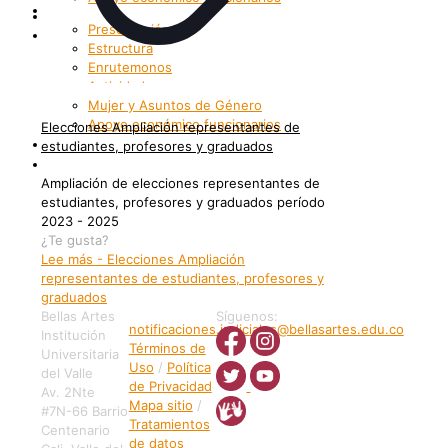
Bienestar
Internacionalización
Presentación
Patrimonio
Estructura
Enrutemonos
Actividades
Mujer y Asuntos de Género
Apoyo económico funcionarios
Elecciones Ampliación representantes de
Internacionalización
estudiantes, profesores y graduados
Patrimonio
Ampliación de elecciones representantes de
estudiantes, profesores y graduados período
2023 - 2025
¿Te gusta?
Lee más
- Elecciones Ampliación
representantes de estudiantes, profesores y
graduados
Bellas Artes
Síguenos:
notificaciones.judiciales@bellasartes.edu.co
Institución
Términos de
Universitaria
Uso
/
Política
del Valle
de Privacidad
Av. 2Nte
Mapa sitio
/
#7N-66 Barrio
Tratamientos
Centenario
de datos