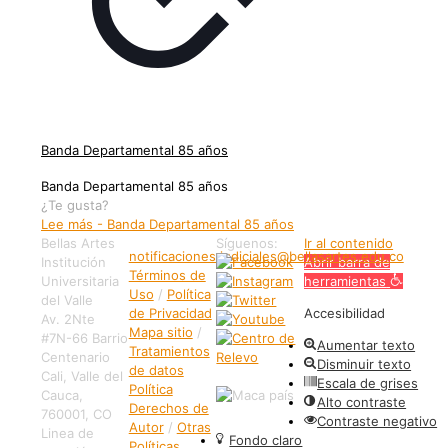
Banda Departamental 85 años
Banda Departamental 85 años
¿Te gusta?
Lee más
- Banda Departamental 85 años
Bellas Artes
Síguenos:
Ir al contenido
notificaciones.judiciales@bellasartes.edu.co
Institución
Abrir barra de
Términos de
Universitaria
herramientas
Uso
/
Política
del Valle
de Privacidad
Accesibilidad
Av. 2Nte
Mapa sitio
/
#7N-66 Barrio
Aumentar texto
Tratamientos
Centenario
Disminuir texto
de datos
Cali, Valle del
Escala de grises
Política
Cauca,
Alto contraste
Derechos de
760001, CO
Contraste negativo
Autor
/
Otras
Linea de
Fondo claro
Políticas