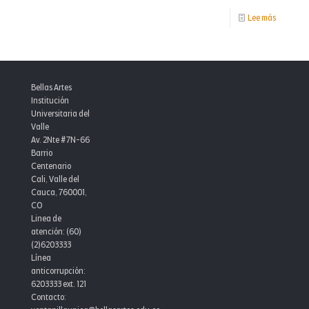
2
-
Lee más
Cátedra
Abierta
Instituci
Bellas Artes
2025-
Institución
Universitaria del
1
Valle
Av. 2Nte #7N-66
Barrio
Centenario
Cali, Valle del
Cauca, 760001,
CO
Linea de
atención: (60)
(2)6203333
Línea
anticorrupción:
6203333 ext. 121
Contacto: