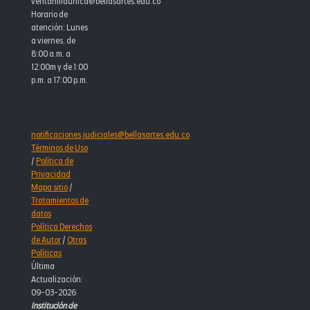
ventanillaunica@bellasartes.edu.co
Horario de
atención: Lunes
a viernes, de
8:00 a.m. a
12:00m y de 1:00
p.m. a 17:00 p.m.
notificaciones.judiciales@bellasartes.edu.co
Términos de Uso
/
Política de
Privacidad
Mapa sitio
/
Tratamientos de
datos
Política Derechos
de Autor
/
Otras
Políticas
Última
Actualización:
09-03-2026
Institución de