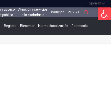
Abrir 
a y acceso
Atención y servicios
Participa
PQRSD
n pública
a la ciudadanía
s
Registro
Bienestar
Internacionalización
Patrimonio