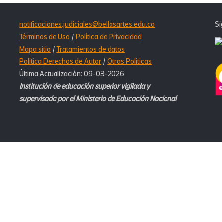
el
Observatorio
notificaciones.judiciales@bellasartes.edu.co
Sí
del
Términos de Uso
/
Política de Privacidad
Mapa sitio
/
Tratamientos de datos
Graduado?
Política Derechos de Autor
/
Otras Políticas
Última Actualización: 09-03-2026
Institución de educación superior vigilada y
supervisada por el Ministerio de Educación Nacional