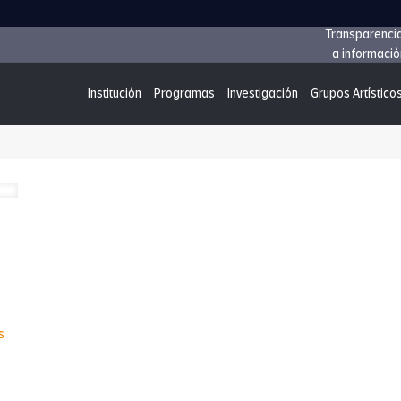
Transparenci
a informació
Institución
Programas
Investigación
Grupos Artístico
-
s
¿Ya
conoces