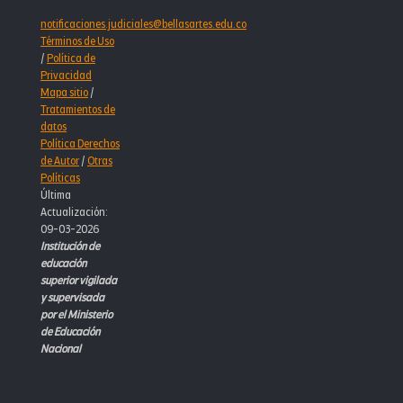
notificaciones.judiciales@bellasartes.edu.co
Términos de Uso
/
Política de
Privacidad
Mapa sitio
/
Tratamientos de
datos
Política Derechos
de Autor
/
Otras
Políticas
Última
Actualización:
09-03-2026
Institución de
educación
superior vigilada
y supervisada
por el Ministerio
de Educación
Nacional