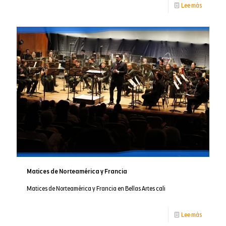
-
Lee más
Eleccione
abiertas
para
la
rectoría
de
Bellas
Artes
Matices de Norteamérica y Francia
Matices de Norteamérica y Francia en Bellas Artes cali
-
Lee más