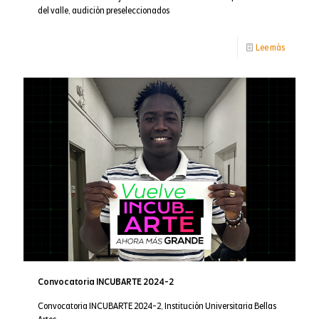
del valle, audición preseleccionados
-
Lee más
Jóvenes
solistas
audición
preselec
2024
Convocatoria INCUBARTE 2024-2
Convocatoria INCUBARTE 2024-2, Institución Universitaria Bellas