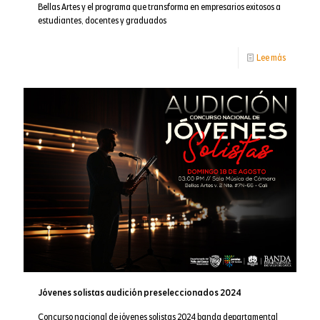
Bellas Artes y el programa que transforma en empresarios exitosos a
estudiantes, docentes y graduados
-
Lee más
Bellas
Artes
y
el
program
que
transfor
en
empresar
Jóvenes solistas audición preseleccionados 2024
Concurso nacional de jóvenes solistas 2024 banda departamental