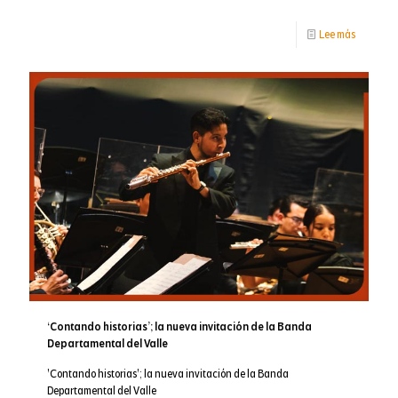
-
Lee más
Encuentr
Iberoame
De
Dramatur
‘Contando historias’; la nueva invitación de la Banda
Departamental del Valle
'Contando historias'; la nueva invitación de la Banda
Departamental del Valle