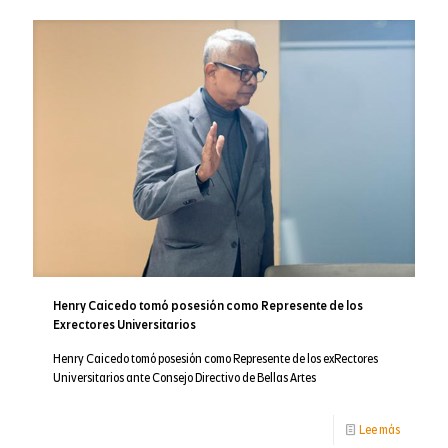
Matices
de
Norteamé
y
Francia
Henry Caicedo tomó posesión como Represente de los
Exrectores Universitarios
Henry Caicedo tomó posesión como Represente de los exRectores
Universitarios ante Consejo Directivo de Bellas Artes
-
Lee más