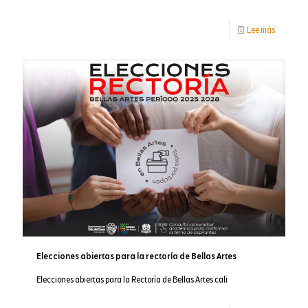
-
Lee más
‘Contand
historias’
la
nueva
invitació
de
la
Banda
Departam
del
Elecciones abiertas para la rectoría de Bellas Artes
Valle
Elecciones abiertas para la Rectoría de Bellas Artes cali