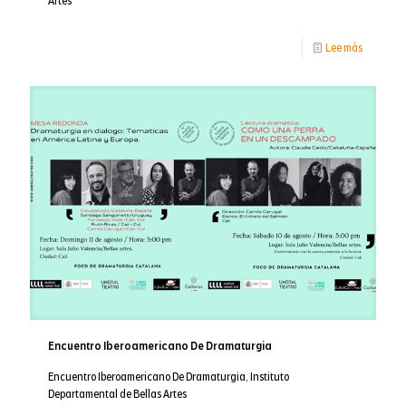
Artes
-
Lee más
Convocat
INCUBAR
2024-
2
Encuentro Iberoamericano De Dramaturgia
Encuentro Iberoamericano De Dramaturgia, Instituto
Departamental de Bellas Artes