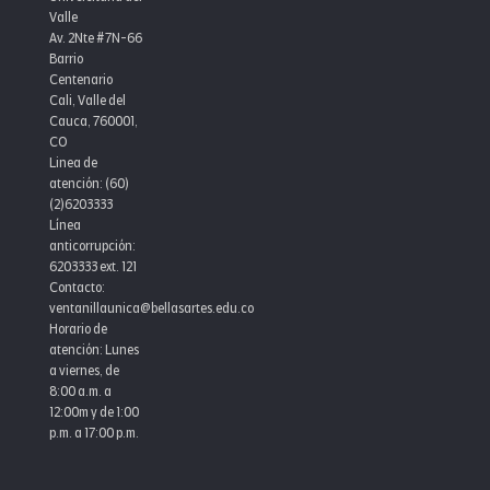
Valle
Av. 2Nte #7N-66
Barrio
Centenario
Cali, Valle del
Cauca, 760001,
CO
Linea de
atención: (60)
(2)6203333
Línea
anticorrupción:
6203333 ext. 121
Contacto:
ventanillaunica@bellasartes.edu.co
Horario de
atención: Lunes
a viernes, de
8:00 a.m. a
12:00m y de 1:00
p.m. a 17:00 p.m.