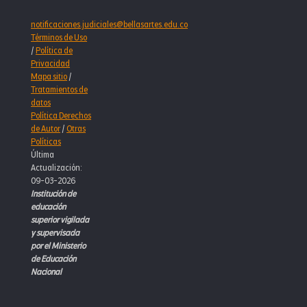
notificaciones.judiciales@bellasartes.edu.co
Términos de Uso
/
Política de
Privacidad
Mapa sitio
/
Tratamientos de
datos
Política Derechos
de Autor
/
Otras
Políticas
Última
Actualización:
09-03-2026
Institución de
educación
superior vigilada
y supervisada
por el Ministerio
de Educación
Nacional