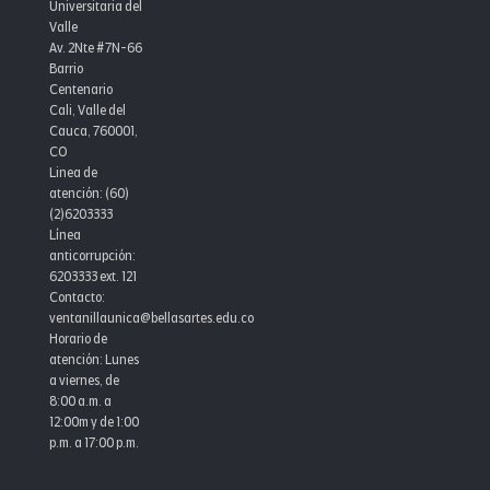
Universitaria del
Valle
Av. 2Nte #7N-66
Barrio
Centenario
Cali, Valle del
Cauca, 760001,
CO
Linea de
atención: (60)
(2)6203333
Línea
anticorrupción:
6203333 ext. 121
Contacto:
ventanillaunica@bellasartes.edu.co
Horario de
atención: Lunes
a viernes, de
8:00 a.m. a
12:00m y de 1:00
p.m. a 17:00 p.m.